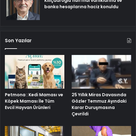
Kılıçdaroğlu’nun mal varlıklarına ve
banka hesaplarına haciz konuldu
Son Yazılar
25 Yıllık Miras Davasında
Petmona : Kedi Maması ve
Gözler Temmuz Ayındaki
Köpek Maması İle Tüm
Karar Duruşmasına
Evcil Hayvan Ürünleri
Çevrildi