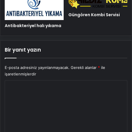
Güngören Kombi Servisi
Antibakteriyel halı yıkama
Bir yanıt yazın
E-posta adresiniz yayınlanmayacak.
Gerekli alanlar
*
ile
işaretlenmişlerdir
Y
o
r
u
m
*