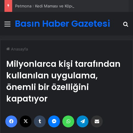
Petmona : Kedi Maması ve Köpek Maması İle Tüm Evcil Hayvan Ürünleri
Basın Haber Gazetesi
Menü
A
Anasayfa
Milyonlarca kişi tarafından
kullanılan uygulama,
önemli bir özelliğini
kapatıyor
Facebook
X
Tumblr
Messenger
WhatsApp
Telegram
Email'den paylaş