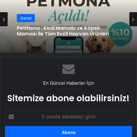
Genel
Petmona : Kedi Maması ve Köpek
Maması İle Tüm Evcil Hayvan Ürünleri
En Güncel Haberler İçin
Sitemize abone olabilirsiniz!
E-
posta
adresinizi
girin