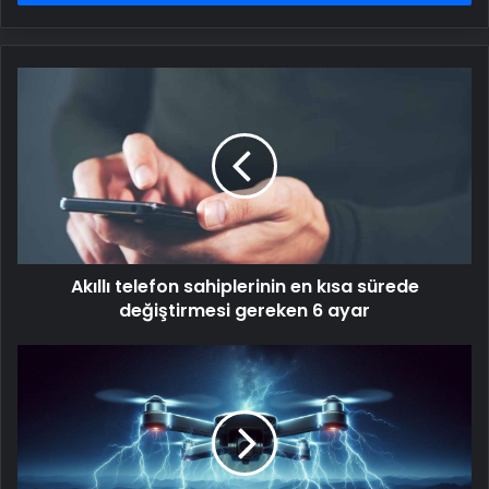
Akıllı
telefon
sahiplerinin
en
kısa
sürede
değiştirmesi
gereken
6
Akıllı telefon sahiplerinin en kısa sürede
ayar
değiştirmesi gereken 6 ayar
Japonlardan
çığır
açan
teknoloji:
'Gökyüzündeki
paratoner'