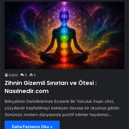
Editör
0
5
Zihnin Gizemli Sınırları ve Ötesi :
Nasılnedir.com
Bilinçaltının Derinliklerinde Ezoterik Bir Yolculuk İnsan zihni,
yüzyıllardır keşfedilmeyi bekleyen devasa bir okyanus gibidir.
Günümüz modern dünyasında pozitif bilimler hayatımızı…
Daha Fazlasını Oku »