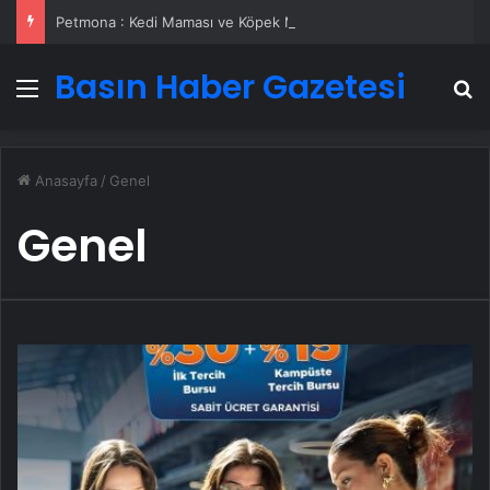
Petmona : Kedi Maması ve Köpek Maması İle Tüm Evcil Hayvan Ürünleri
Basın Haber Gazetesi
Menü
A
Anasayfa
/
Genel
Genel