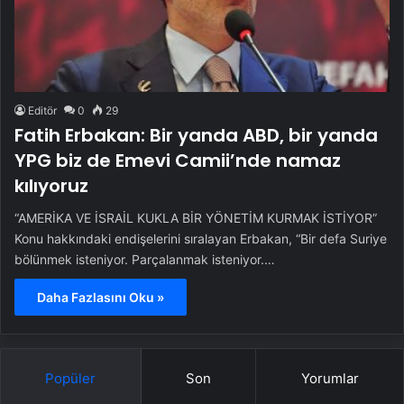
Editör
0
29
Fatih Erbakan: Bir yanda ABD, bir yanda
YPG biz de Emevi Camii’nde namaz
kılıyoruz
“AMERİKA VE İSRAİL KUKLA BİR YÖNETİM KURMAK İSTİYOR”
Konu hakkındaki endişelerini sıralayan Erbakan, “Bir defa Suriye
bölünmek isteniyor. Parçalanmak isteniyor.…
Daha Fazlasını Oku »
Popüler
Son
Yorumlar