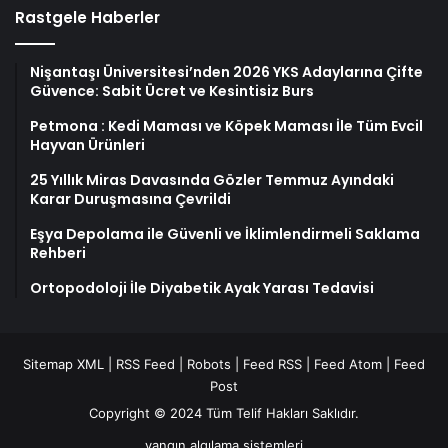
Rastgele Haberler
Nişantaşı Üniversitesi’nden 2026 YKS Adaylarına Çifte
Güvence: Sabit Ücret ve Kesintisiz Burs
Petmona : Kedi Maması ve Köpek Maması İle Tüm Evcil
Hayvan Ürünleri
25 Yıllık Miras Davasında Gözler Temmuz Ayındaki
Karar Duruşmasına Çevrildi
Eşya Depolama ile Güvenli ve İklimlendirmeli Saklama
Rehberi
Ortopodoloji İle Diyabetik Ayak Yarası Tedavisi
Sitemap XML
|
RSS Feed
|
Robots
|
Feed RSS
|
Feed Atom
|
Feed
Post
Copyright © 2024 Tüm Telif Hakları Saklıdır.
yangın algılama sistemleri