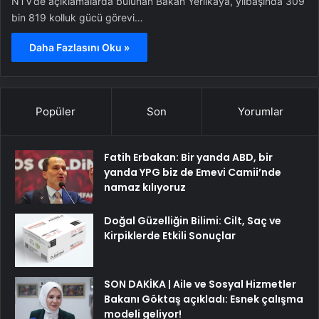
NTV’de açıklamalarda bulunan Bakan Yerlikaya, yılbaşında 309
bin 819 kolluk gücü görevi…
Daha Fazlasını Oku »
Popüler
Son
Yorumlar
Fatih Erbakan: Bir yanda ABD, bir
yanda YPG biz de Emevi Camii’nde
namaz kılıyoruz
Doğal Güzelliğin Bilimi: Cilt, Saç ve
Kirpiklerde Etkili Sonuçlar
SON DAKİKA | Aile ve Sosyal Hizmetler
Bakanı Göktaş açıkladı: Esnek çalışma
modeli geliyor!