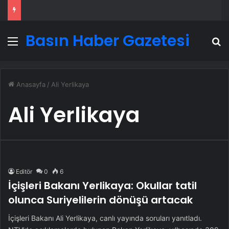
Basın Haber Gazetesi
Menü
A
Anasayfa
/
Ali Yerlikaya
Ali Yerlikaya
Editör
0
6
İçişleri Bakanı Yerlikaya: Okullar tatil
olunca Suriyelilerin dönüşü artacak
İçişleri Bakanı Ali Yerlikaya, canlı yayında soruları yanıtladı.