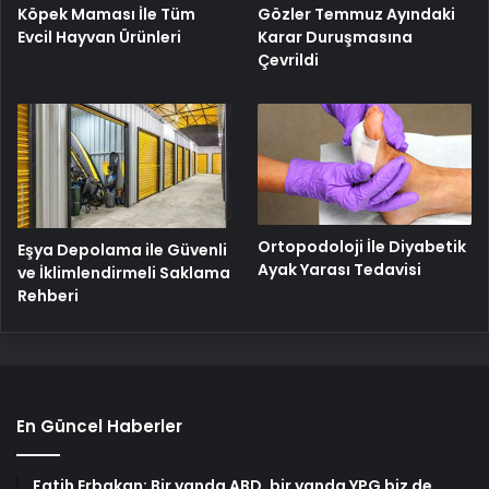
Köpek Maması İle Tüm
Gözler Temmuz Ayındaki
Evcil Hayvan Ürünleri
Karar Duruşmasına
Çevrildi
Ortopodoloji İle Diyabetik
Eşya Depolama ile Güvenli
Ayak Yarası Tedavisi
ve İklimlendirmeli Saklama
Rehberi
En Güncel Haberler
Fatih Erbakan: Bir yanda ABD, bir yanda YPG biz de