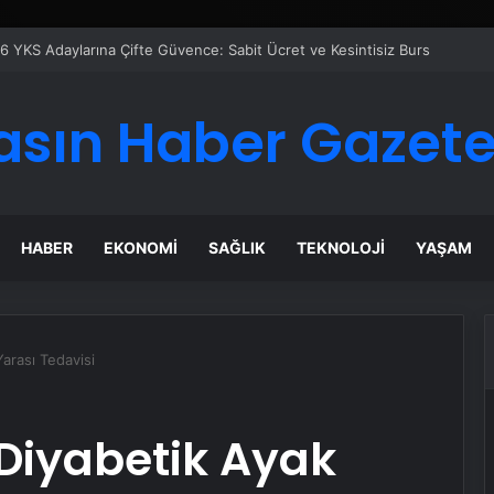
 Maması İle Tüm Evcil Hayvan Ürünleri
asın Haber Gazete
HABER
EKONOMI
SAĞLIK
TEKNOLOJI
YAŞAM
Yarası Tedavisi
 Diyabetik Ayak