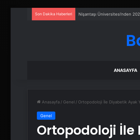
Son Dakika Haberleri
Petmona : Kedi Maması ve Köpek
B
ANASAYFA
Anasayfa
/
Genel
/
Ortopodoloji İle Diyabetik Ayak 
Genel
Ortopodoloji İle