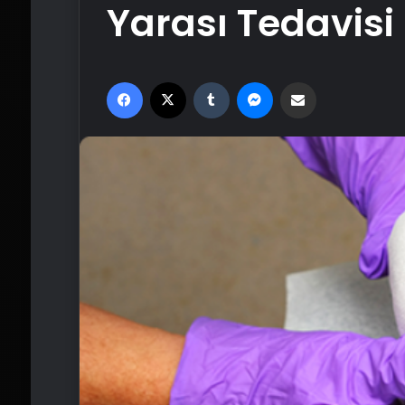
Yarası Tedavisi
Facebook
X
Tumblr
Messenger
Email'den paylaş