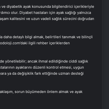
 ve diyabetik ayak konusunda bilgilendirici içerikleriyle
dımcı olur. Diyabet hastaları için ayak sağlığı yalnızca
yaşam kalitesini ve uzun vadeli sağlık sürecini doğrudan
daha detaylı bilgi almak, belirtileri tanımak ve bilinçli
doloji.com’daki ilgili rehber içeriklerden
Serjoy : Dijital Medya Ajansı, Google
Reklam Ajansı, SEO Ajansı ve Web
e yönetilebilir; ancak ihmal edildiğinde ciddi sağlık
Tasarım Ajansı
stalarının ayaklarını düzenli kontrol etmesi, uygun
yara ya da değişiklik fark ettiğinde uzman desteği
UETDS Nedir ? Uetds.com İle Akıllı
Dijital Taşımacılık Yazılımı
 yaklaşım, sorun büyümeden önlem almak ve ayak
Bahçe Mobilyaları Seçimi için Pratik
Rehber