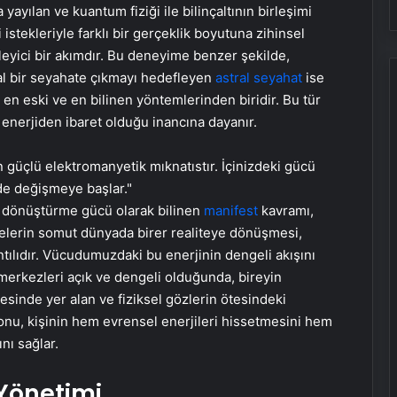
 yayılan ve kuantum fiziği ile bilinçaltının birleşimi
i istekleriyle farklı bir gerçeklik boyutuna zihinsel
leyici bir akımdır. Bu deneyime benzer şekilde,
al bir seyahate çıkmayı hedefleyen
astral seyahat
ise
 eski ve en bilinen yöntemlerinden biridir. Bu tür
 enerjiden ibaret olduğu inancına dayanır.
n güçlü elektromanyetik mıknatıstır. İçinizdeki gücü
 de değişmeye başlar."
ğe dönüştürme gücü olarak bilinen
manifest
kavramı,
ncelerin somut dünyada birer realiteye dönüşmesi,
ılıdır. Vücudumuzdaki bu enerjinin dengeli akışını
i merkezleri açık ve dengeli olduğunda, bireyin
gesinde yer alan ve fiziksel gözlerin ötesindeki
nu, kişinin hem evrensel enerjileri hissetmesini hem
nı sağlar.
 Yönetimi