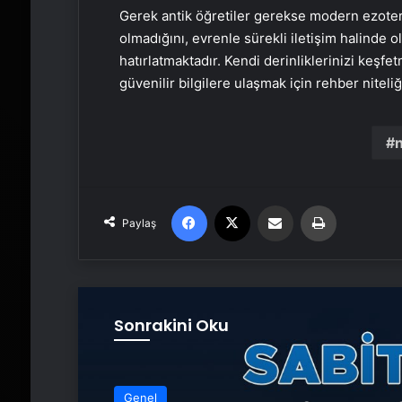
Gerek antik öğretiler gerekse modern ezoteri
olmadığını, evrenle sürekli iletişim halinde
hatırlatmaktadır. Kendi derinliklerinizi keşf
güvenilir bilgilere ulaşmak için rehber niteliğ
n
Facebook
X
Email'den paylaş
Yaz
Paylaş
Sonrakini Oku
Genel