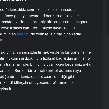
ce farkındalıkla sınırlı kalmaz; bazen maddesel
 Düşünce gücüyle nesneleri hareket ettirebilme
n madde üzerindeki hakimiyetini araştıran en çarpıcı
 veya fiziksel işaretlere ihtiyaç duymadan, iki zihin
arımı olan
telepati
de zihinsel sınırların ne kadar
r.
ak için zihni sessizleştirmek ve derin bir trans haline
lin hüküm sürdüğü, tüm fiziksel bağlardan arınılan o
rin trans halinde, bilinciniz uyanıkken bedeniniz uyku
abilir. Benzer bir bilinçli kontrol durumu rüya
düğünün farkında olup rüyasını dilediği gibi
nın kendi bilinçaltı stüdyosunda yönetmenlik
eyimdir.