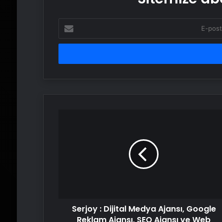
E-
posta
adresinizi
girin
Serjoy
:
Dijital
Medya
Ajansı,
Google
Reklam
Ajansı,
SEO
Serjoy : Dijital Medya Ajansı, Google
Ajansı
ve
Reklam Ajansı, SEO Ajansı ve Web