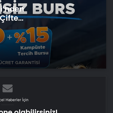
Ortopodoloji İle Diyabetik Ayak
si’nden
Yarası Tedavisi
Çifte
 ve
Serjoy : Dijital Medya Ajansı, Google
Reklam Ajansı, SEO Ajansı ve Web
Tasarım Ajansı
UETDS Nedir ? Uetds.com İle Akıllı
Dijital Taşımacılık Yazılımı
Bahçe Mobilyaları Seçimi için Pratik
Rehber
Buharlı Koltuk Yıkama: Temizlikte
Yenilikçi Çözüm
el Haberler İçin
ne olabilirsiniz!