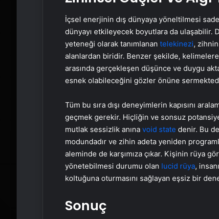
İçsel enerjinin dış dünyaya yöneltilmesi sade
dünyayı etkileyecek boyutlara da ulaşabilir.
yeteneği olarak tanımlanan
telekinezi
, zihni
alanlardan biridir. Benzer şekilde, kelimelere
arasında gerçekleşen düşünce ve duygu akt
esnek olabileceğini gözler önüne sermektedi
Tüm bu sıra dışı deneyimlerin kapısını aralam
geçmek gerekir. Hiçliğin ve sonsuz potansiye
mutlak sessizlik anına
void state
denir. Bu de
modundadır ve zihin adeta yeniden programlan
aleminde de karşımıza çıkar. Kişinin rüya gör
yönetebilmesi durumu olan
lucid rüya
, insa
koltuğuna oturmasını sağlayan eşsiz bir den
Sonuç