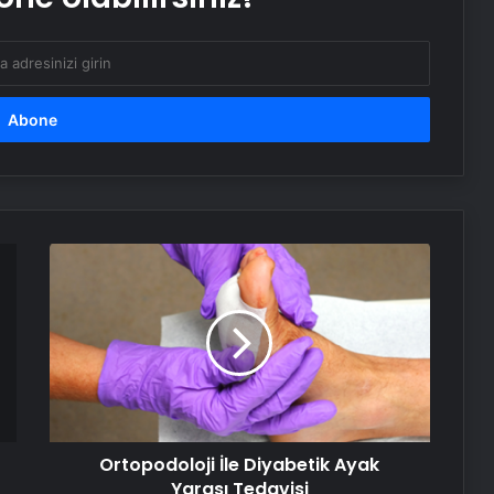
Batıkent Halı Yıkama Hizmetleri:
Temizlikte Güvenin Adresi
Ortopodoloji
İle
Diyabetik
Ayak
Yarası
Tedavisi
Ortopodoloji İle Diyabetik Ayak
Yarası Tedavisi