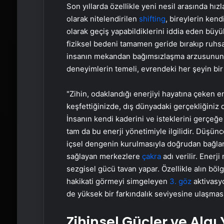
Son yıllarda özellikle yeni nesil arasında hızla
olarak nitelendirilen
shifting
, bireylerin kend
olarak geçiş yapabildiklerini iddia eden büyü
fiziksel bedeni tamamen geride bırakıp ruhs
insanın mekandan bağımsızlaşma arzusunun en
deneyimlerin temeli, evrendeki her şeyin bir
"Zihin, odaklandığı enerjiyi hayatına çeken e
keşfettiğinizde, dış dünyadaki gerçekliğiniz
İnsanın kendi kaderini ve isteklerini gerçe
tam da bu enerji yönetimiyle ilgilidir. Düşü
içsel dengenin kurulmasıyla doğrudan bağlant
sağlayan merkezlere
çakra
adı verilir. Enerj
sezgisel gücü tavan yapar. Özellikle alın böl
hakikati görmeyi simgeleyen
3. göz
aktivasyo
de yüksek bir farkındalık seviyesine ulaşması
Zihinsel Güçler ve Algı