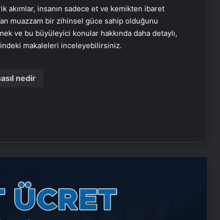
k akımlar, insanın sadece et ve kemikten ibaret
 olan muazzam bir zihinsel güce sahip olduğunu
etmek ve bu büyüleyici konular hakkında daha detaylı,
indeki makaleleri inceleyebilirsiniz.
Nişantaşı Üniversitesi’nden 2026 YKS
Adaylarına Çifte Güvence: Sabit
Ücret ve Kesintisiz Burs
asıl nedir
Petmona : Kedi Maması ve Köpek
Maması İle Tüm Evcil Hayvan
Ürünleri
25 Yıllık Miras Davasında Gözler
Temmuz Ayındaki Karar
Duruşmasına Çevrildi
Eşya Depolama ile Güvenli ve
İklimlendirmeli Saklama Rehberi