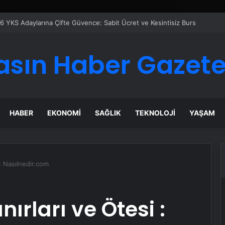
 Maması İle Tüm Evcil Hayvan Ürünleri
asın Haber Gazete
HABER
EKONOMI
SAĞLIK
TEKNOLOJI
YAŞAM
 : Nasılnedir.com
nırları ve Ötesi :