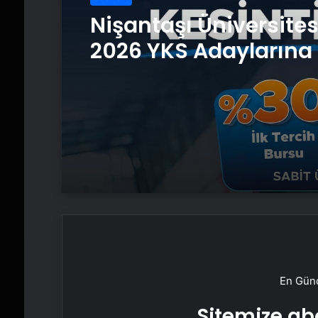
Nişantaşı Üniversite
2026 YKS Adaylarına 
Güvence: Sabit Ücret
Kesintisiz Burs
En Günc
Sitemize abo