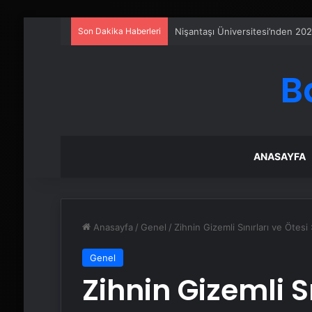
Son Dakika Haberleri
Petmona : Kedi Maması ve Köpek
B
ANASAYFA
Anasayfa
/
Genel
/
Zihnin Gizemli Sınırları ve Ötesi
Genel
Zihnin Gizemli Sı