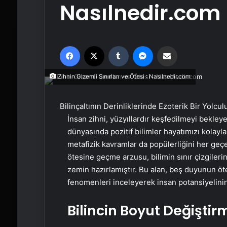
Nasılnedir.com
Facebook
X
Tumblr
Messenger
Email'den paylaş
Zihnin Gizemli Sınırları ve Ötesi : Nasılnedir.com
Bilinçaltının Derinliklerinde Ezoterik Bir Yolcul
İnsan zihni, yüzyıllardır keşfedilmeyi bekl
dünyasında pozitif bilimler hayatımızı kolaylaş
metafizik kavramlar da popülerliğini her geçe
ötesine geçme arzusu, bilimin sınır çizgiler
zemin hazırlamıştır. Bu alan, beş duyunun öte
fenomenleri inceleyerek insan potansiyelinin
Bilincin Boyut Değiştir