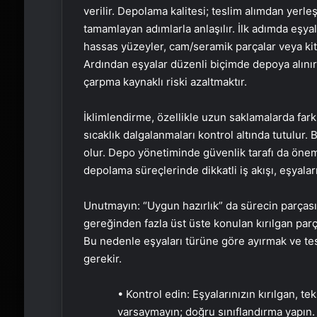
verilir. Depolama kalitesi; teslim alımdan yerle
tamamlayan adımlarla anlaşılır. İlk adımda eşyal
hassas yüzeyler, cam/seramik parçalar veya kit
Ardından eşyalar düzenli biçimde depoya alını
çarpma kaynaklı riski azaltmaktır.
İklimlendirme, özellikle uzun saklamalarda fark
sıcaklık dalgalanmaları kontrol altında tutulur.
olur. Depo yönetiminde güvenlik tarafı da öneml
depolama süreçlerinde dikkatli iş akışı, eşyalar
Unutmayın: “Uygun hazırlık” da sürecin parçasıd
gereğinden fazla üst üste konulan kırılgan par
Bu nedenle eşyaları türüne göre ayırmak ve te
gerekir.
• Kontrol edin: Eşyalarınızın kırılgan, tek
varsaymayın; doğru sınıflandırma yapın.