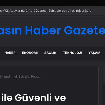
 Maması İle Tüm Evcil Hayvan Ürünleri
asın Haber Gazete
HABER
EKONOMI
SAĞLIK
TEKNOLOJI
YAŞAM
klimlendirmeli Saklama Rehberi
le Güvenli ve