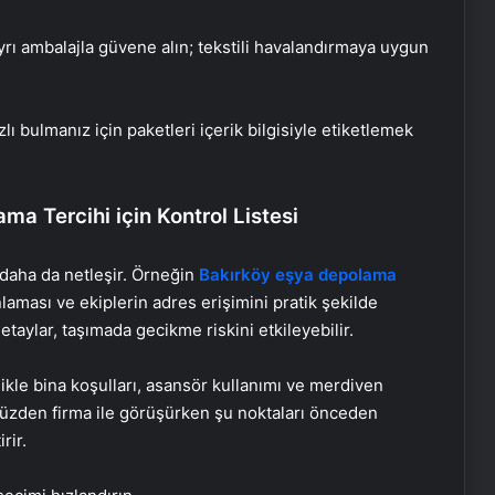
yrı ambalajla güvene alın; tekstili havalandırmaya uygun
zlı bulmanız için paketleri içerik bilgisiyle etiketlemek
a Tercihi için Kontrol Listesi
i daha da netleşir. Örneğin
Bakırköy
eşya depolama
laması ve ekiplerin adres erişimini pratik şekilde
taylar, taşımada gecikme riskini etkileyebilir.
likle bina koşulları, asansör kullanımı ve merdiven
 yüzden firma ile görüşürken şu noktaları önceden
rir.