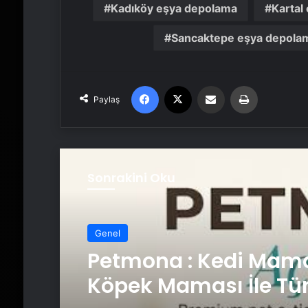
Kadıköy eşya depolama
Kartal
Sancaktepe eşya depola
Facebook
X
Email'den paylaş
Yaz
Paylaş
Sonrakini Oku
Genel
Petmona : Kedi Mama
Köpek Maması İle Tü