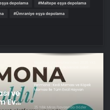
Rehber
 eşya depolama
Maltepe eşya depolama
ma
Ümraniye eşya depolama
Buharlı Koltuk Yıkama: Temizlikte
Yenilikçi Çözüm
Batıkent Halı Yıkama Hizmetleri:
Temizlikte Güvenin Adresi
Nişantaşı Üniversitesi’nden 2026 YKS
Adaylarına Çifte Güvence: Sabit
Ücret ve Kesintisiz Burs
Petmona : Kedi Maması ve Köpek
Maması İle Tüm Evcil Hayvan
sı ve
Ürünleri
m Evcil
25 Yıllık Miras Davasında Gözler