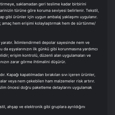
ştirmeye, saklamadan geri teslime kadar birbirini
arinizin türüne göre koruma seviyesi belirlenir. Tekstil,
ap gibi ürünler için uygun ambalaj yaklaşımı uygulanır.
r; amaç hem erişimi kolaylaştırmak hem de sürtünme/
 yaratır. İklimlendirmeli depolar sayesinde nem ve
 Bu da eşyalarınızın ilk günkü gibi korunmasına yardımcı
idir; erişim kontrolü, düzenli alan uygulamaları ve
ınızın zarar görme ihtimalini düşürür.
ır. Kapağı kapatılmadan bırakılan sıvı içeren ürünler,
çalar veya nem çekebilen ham malzemeler risk artırır.
slim öncesi doğru paketleme detaylarını uygulamak
stil, ahşap ve elektronik gibi gruplara ayrıldığını