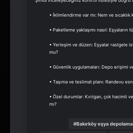
Şimdi inceleyeceğiniz kontrol listesiyle doğru 
• İklimlendirme var mı: Nem ve sıcaklık 
• Paketleme yaklaşımı nasıl: Eşyaların
• Yerleşim ve düzen: Eşyalar rastgele is
mu?
• Güvenlik uygulamaları: Depo erişimi 
• Taşıma ve teslimat planı: Randevu esne
• Özel durumlar: Kırılgan, çok hacimli v
mı?
Bakırköy eşya depolama