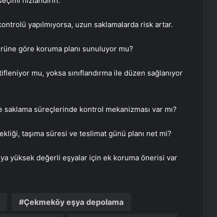
seçimi hızlandırın.
kontrolü yapılmıyorsa, uzun saklamalarda risk artar.
 türüne göre koruma planı sunuluyor mu?
tifleniyor mu, yoksa sınıflandırma ile düzen sağlanıyor
ve saklama süreçlerinde kontrol mekanizması var mı?
Serjoy : Dijital Medya Ajansı, Google
Reklam Ajansı, SEO Ajansı ve Web
kliği, taşıma süresi ve teslimat günü planı net mi?
Tasarım Ajansı
eya yüksek değerli eşyalar için ek koruma önerisi var
UETDS Nedir ? Uetds.com İle Akıllı
Dijital Taşımacılık Yazılımı
Çekmeköy eşya depolama
Bahçe Mobilyaları Seçimi için Pratik