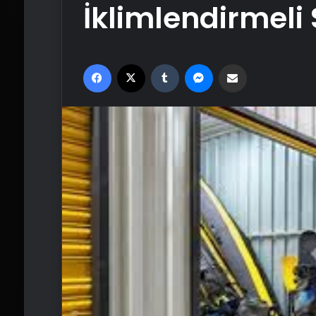
İklimlendirmel
Facebook
X
Tumblr
Messenger
Email'den paylaş