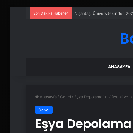
Son Dakika Haberleri
Petmona : Kedi Maması ve Köpek
B
ANASAYFA
Anasayfa
/
Genel
/
Eşya Depolama ile Güvenli ve İ
Genel
Eşya Depolama i