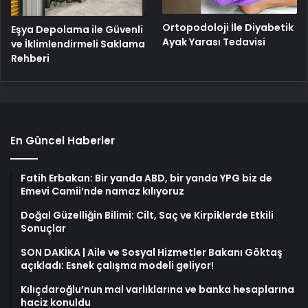
Ortopodoloji İle Diyabetik
Eşya Depolama ile Güvenli
Ayak Yarası Tedavisi
ve İklimlendirmeli Saklama
Rehberi
En Güncel Haberler
Fatih Erbakan: Bir yanda ABD, bir yanda YPG biz de
Emevi Camii’nde namaz kılıyoruz
Doğal Güzelliğin Bilimi: Cilt, Saç ve Kirpiklerde Etkili
Sonuçlar
SON DAKİKA | Aile ve Sosyal Hizmetler Bakanı Göktaş
açıkladı: Esnek çalışma modeli geliyor!
Kılıçdaroğlu’nun mal varlıklarına ve banka hesaplarına
haciz konuldu