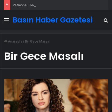
Petmona : Kedi Maması ve Köpek Maması İle Tüm Evcil Hayvan Ürünleri
Basın Haber Gazetesi
Menü
A
Anasayfa
/
Bir Gece Masalı
Bir Gece Masalı