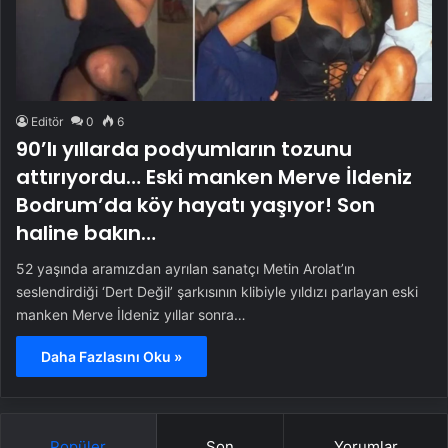
Editör
0
6
90’lı yıllarda podyumların tozunu
attırıyordu… Eski manken Merve İldeniz
Bodrum’da köy hayatı yaşıyor! Son
haline bakın…
52 yaşında aramızdan ayrılan sanatçı Metin Arolat’ın
seslendirdiği ‘Dert Değil’ şarkısının klibiyle yıldızı parlayan eski
manken Merve İldeniz yıllar sonra…
Daha Fazlasını Oku »
Popüler
Son
Yorumlar