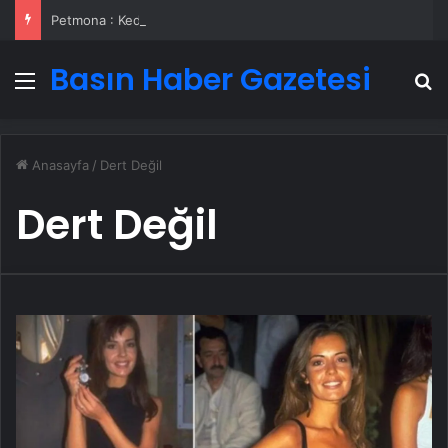
Petmona : Kedi Maması ve Köpek Maması İle Tüm Evcil Hayvan Ürünleri
Basın Haber Gazetesi
Menü
A
Anasayfa
/
Dert Değil
Dert Değil