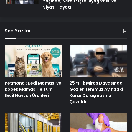
Yaşında, Nereli? İşte Biyografisi ve
Siyasi Hayatı
Son Yazılar
Petmona : Kedi Maması ve
25 Yıllık Miras Davasında
Köpek Maması İle Tüm
Gözler Temmuz Ayındaki
Evcil Hayvan Ürünleri
Karar Duruşmasına
Çevrildi