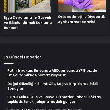
Ortopodoloji İle Diyabetik
Eşya Depolama ile Güvenli
Ayak Yarası Tedavisi
ve İklimlendirmeli Saklama
Rehberi
En Güncel Haberler
Fatih Erbakan: Bir yanda ABD, bir yanda YPG biz de
Emevi Camii’nde namaz kılıyoruz
Doğal Güzelliğin Bilimi: Cilt, Saç ve Kirpiklerde Etkili
Sonuçlar
SON DAKİKA | Aile ve Sosyal Hizmetler Bakanı Göktaş
açıkladı: Esnek çalışma modeli geliyor!