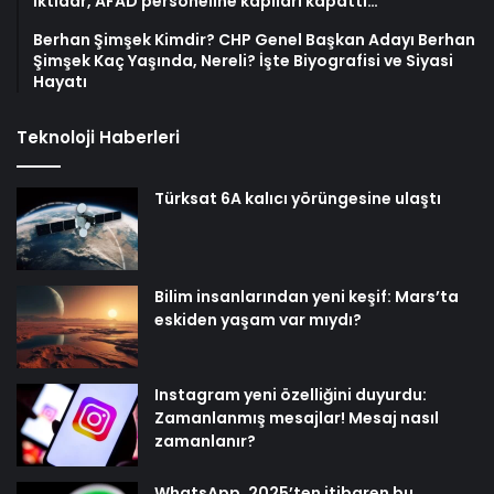
İktidar, AFAD personeline kapıları kapattı…
Berhan Şimşek Kimdir? CHP Genel Başkan Adayı Berhan
Şimşek Kaç Yaşında, Nereli? İşte Biyografisi ve Siyasi
Hayatı
Teknoloji Haberleri
Türksat 6A kalıcı yörüngesine ulaştı
Bilim insanlarından yeni keşif: Mars’ta
eskiden yaşam var mıydı?
Instagram yeni özelliğini duyurdu:
Zamanlanmış mesajlar! Mesaj nasıl
zamanlanır?
WhatsApp, 2025’ten itibaren bu