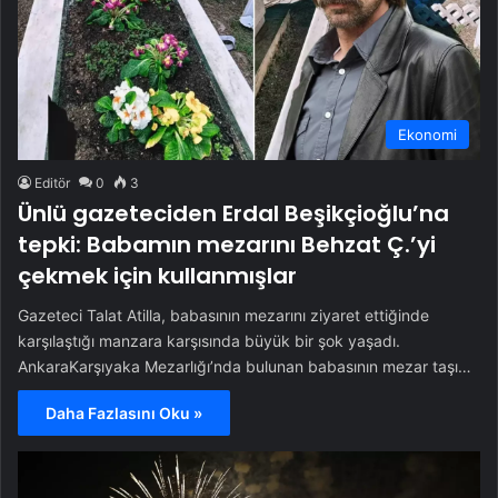
Ekonomi
Editör
0
3
Ünlü gazeteciden Erdal Beşikçioğlu’na
tepki: Babamın mezarını Behzat Ç.’yi
çekmek için kullanmışlar
Gazeteci Talat Atilla, babasının mezarını ziyaret ettiğinde
karşılaştığı manzara karşısında büyük bir şok yaşadı.
AnkaraKarşıyaka Mezarlığı’nda bulunan babasının mezar taşı…
Daha Fazlasını Oku »