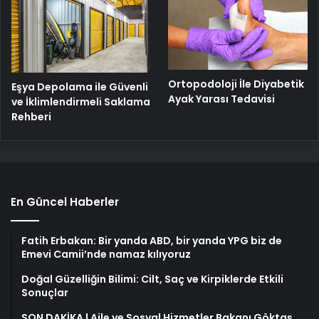
Ortopodoloji İle Diyabetik
Eşya Depolama ile Güvenli
Ayak Yarası Tedavisi
ve İklimlendirmeli Saklama
Rehberi
En Güncel Haberler
Fatih Erbakan: Bir yanda ABD, bir yanda YPG biz de
Emevi Camii’nde namaz kılıyoruz
Doğal Güzelliğin Bilimi: Cilt, Saç ve Kirpiklerde Etkili
Sonuçlar
SON DAKİKA | Aile ve Sosyal Hizmetler Bakanı Göktaş