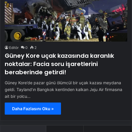
Editör
0
2
Güney Kore uçak kazasında karanlık
noktalar: Facia soru işaretlerini
beraberinde getirdi!
Güney Kore’de pazar günü ölümcül bir uçak kazası meydana
geldi. Tayland’ın Bangkok kentinden kalkan Jeju Air firmasına
ait bir yolcu…
Daha Fazlasını Oku »