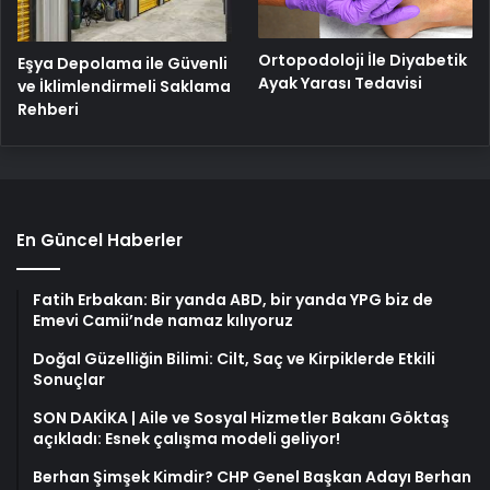
Ortopodoloji İle Diyabetik
Eşya Depolama ile Güvenli
Ayak Yarası Tedavisi
ve İklimlendirmeli Saklama
Rehberi
En Güncel Haberler
Fatih Erbakan: Bir yanda ABD, bir yanda YPG biz de
Emevi Camii’nde namaz kılıyoruz
Doğal Güzelliğin Bilimi: Cilt, Saç ve Kirpiklerde Etkili
Sonuçlar
SON DAKİKA | Aile ve Sosyal Hizmetler Bakanı Göktaş
açıkladı: Esnek çalışma modeli geliyor!
Berhan Şimşek Kimdir? CHP Genel Başkan Adayı Berhan