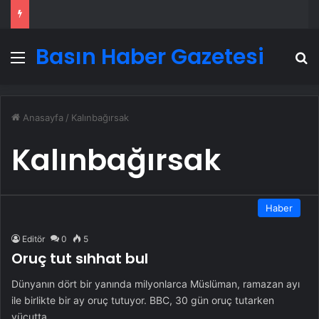
Basın Haber Gazetesi
Menü
A
Anasayfa
/
Kalınbağırsak
Kalınbağırsak
Haber
Editör
0
5
Oruç tut sıhhat bul
Dünyanın dört bir yanında milyonlarca Müslüman, ramazan ayı
ile birlikte bir ay oruç tutuyor. BBC, 30 gün oruç tutarken
vücutta…