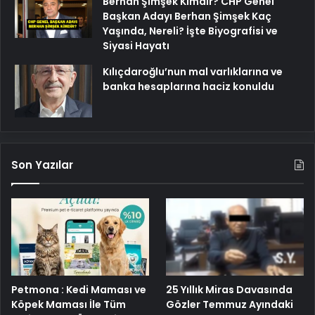
Berhan Şimşek Kimdir? CHP Genel
Başkan Adayı Berhan Şimşek Kaç
Yaşında, Nereli? İşte Biyografisi ve
Siyasi Hayatı
Kılıçdaroğlu’nun mal varlıklarına ve
banka hesaplarına haciz konuldu
Son Yazılar
Petmona : Kedi Maması ve
25 Yıllık Miras Davasında
Köpek Maması İle Tüm
Gözler Temmuz Ayındaki