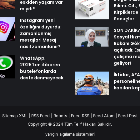
eskiden yaşam var
Bilimi: Cilt,
mıydı?
Kirpiklerde E
Sonuçlar
Instagram yeni
özelliğini duyurdu:
SON DAKİKA 
Zamanlanmış
Sosyal Hiz
mesajlar! Mesaj
Bakanı Gök
nasıl zamanlanır?
açıkladı: E
çalışma mo
WhatsApp,
geliyor!
2025’ten itibaren
bu telefonlarda
İktidar, AF
desteklenmeyecek
personelin
kapıları ka
Sitemap XML
|
RSS Feed
|
Robots
|
Feed RSS
|
Feed Atom
|
Feed Post
Copyright © 2024 Tüm Telif Hakları Saklıdır.
yangın algılama sistemleri