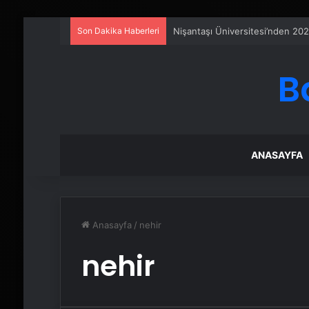
Son Dakika Haberleri
Nişantaşı Üniversitesi’nden 202
B
ANASAYFA
Anasayfa
/
nehir
nehir