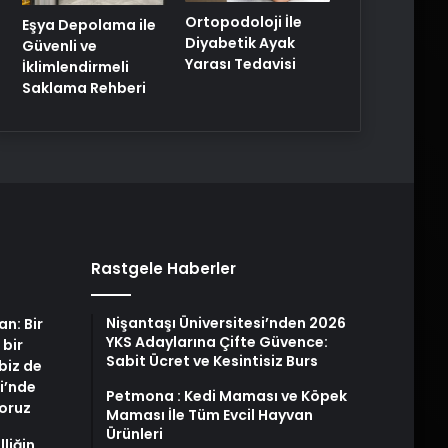
Ortopodoloji İle
Eşya Depolama ile
Diyabetik Ayak
Güvenli ve
Yarası Tedavisi
İklimlendirmeli
Saklama Rehberi
Rastgele Haberler
Nişantaşı Üniversitesi’nden 2026
an: Bir
YKS Adaylarına Çifte Güvence:
 bir
Sabit Ücret ve Kesintisiz Burs
biz de
i’nde
Petmona : Kedi Maması ve Köpek
yoruz
Maması İle Tüm Evcil Hayvan
Ürünleri
liğin