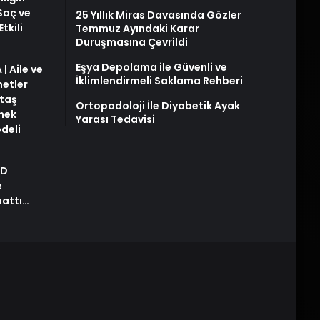
 Saç ve
25 Yıllık Miras Davasında Gözler
tkili
Temmuz Ayındaki Karar
Duruşmasına Çevrildi
Eşya Depolama ile Güvenli ve
| Aile ve
İklimlendirmeli Saklama Rehberi
metler
taş
Ortopodoloji İle Diyabetik Ayak
snek
Yarası Tedavisi
deli
AD
e
pattı…