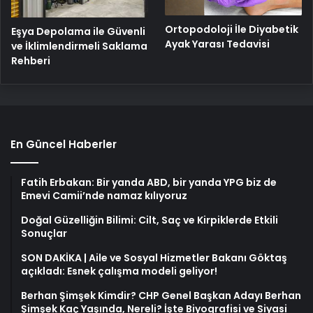
Ortopodoloji İle Diyabetik
Eşya Depolama ile Güvenli
Ayak Yarası Tedavisi
ve İklimlendirmeli Saklama
Rehberi
En Güncel Haberler
Fatih Erbakan: Bir yanda ABD, bir yanda YPG biz de
Emevi Camii’nde namaz kılıyoruz
Doğal Güzelliğin Bilimi: Cilt, Saç ve Kirpiklerde Etkili
Sonuçlar
SON DAKİKA | Aile ve Sosyal Hizmetler Bakanı Göktaş
açıkladı: Esnek çalışma modeli geliyor!
Berhan Şimşek Kimdir? CHP Genel Başkan Adayı Berhan
Şimşek Kaç Yaşında, Nereli? İşte Biyografisi ve Siyasi