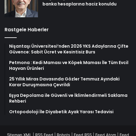
banka hesaplarına haciz konuldu
Rastgele Haberler
Nişantaşı Üniversitesi’nden 2026 YKS Adaylarına Çifte
Güvence: Sabit Ücret ve Kesintisiz Burs
Petmona : Kedi Maması ve Köpek Maması İle Tüm Evcil
Hayvan Ürünleri
25 Yıllık Miras Davasında Gözler Temmuz Ayındaki
Karar Duruşmasına Çevrildi
Eşya Depolama ile Güvenli ve İklimlendirmeli Saklama
Rehberi
Ortopodoloji İle Diyabetik Ayak Yarası Tedavisi
Sitemap XML
|
RSS Feed
|
Robots
|
Feed RSS
|
Feed Atom
|
Feed