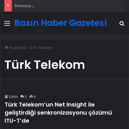
Petmona : Kedi Maması ve Köpek Maması İle Tüm Evcil Hayvan Ürünleri
Basın Haber Gazetesi
Menü
A
Anasayfa
/
Türk Telekom
Türk Telekom
Editör
0
6
Türk Telekom’un Net Insight ile
geliştirdiği senkronizasyonu çözümü
ITU-T’de