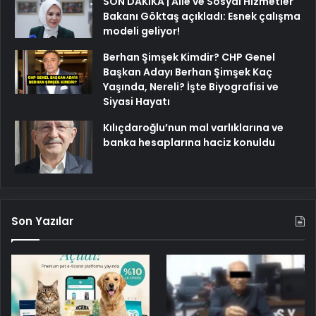
SON DAKİKA | Aile ve Sosyal Hizmetler
Bakanı Göktaş açıkladı: Esnek çalışma
modeli geliyor!
Berhan Şimşek Kimdir? CHP Genel
Başkan Adayı Berhan Şimşek Kaç
Yaşında, Nereli? İşte Biyografisi ve
Siyasi Hayatı
Kılıçdaroğlu’nun mal varlıklarına ve
banka hesaplarına haciz konuldu
Son Yazılar