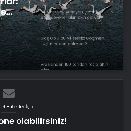
rlar:
ne
Sadece 1 ay yaşayan çiçek için
doğaseverler akın akın geliyor!
Ulaş Gölü bu yıl sessiz: Göçmen
kuşlar neden gelmedi?
Arazisinden 150 tondan fazla altın
çıktı
Mikroplastik yiyoruz! Sadece
beyinde miktarı yüzde 50 artmış
el Haberler İçin
Baharın renkleri Gölbaşı’nda yeniden
ne olabilirsiniz!
hayat buldu