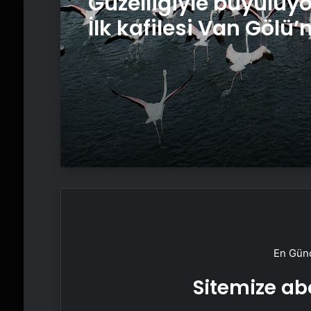
Güzelliğiyle büyülüyo
İlk kafilesi Van Gölü’
geldi
En Günc
Sitemize abo