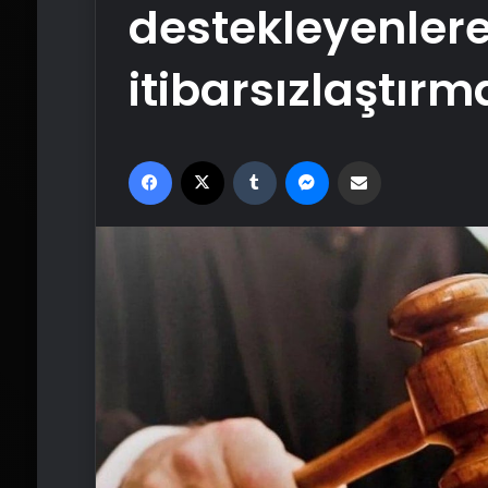
destekleyenler
itibarsızlaştırm
Facebook
X
Tumblr
Messenger
Email'den paylaş