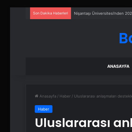
Son Dakika Haberleri
Petmona : Kedi Maması ve Köpek
B
ANASAYFA
Anasayfa
/
Haber
/
Uluslararası anlaşmaları destekl
Haber
Uluslararası an