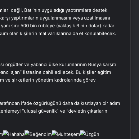
eri değil, Batı’nın uyguladığı yaptırımlara destek
karşı yaptırımların uygulanmasını veya uzatılmasını
 yanı sıra 500 bin rubleye (yaklaşık 6 bin dolar) kadar
um olan kişilerin mal varlıklarına da el konulabilecek.
sı örgütler ve yabancı ülke kurumlarının Rusya karşıtı
cı ajan” listesine dahil edilecek. Bu kişiler eğitim
um ve şirketlerin yönetim kadrolarında görev
Mikroplastik yiyoruz! Sadece
tarafından ifade özgürlüğünü daha da kısıtlayan bir adım
beyinde miktarı yüzde 50 artmış
enlemeyi “ulusal güvenlik” ve “devletin çıkarlarını
Baharın renkleri Gölbaşı’nda yeniden
hayat buldu