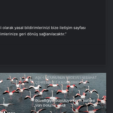
Ares ve Rex’ten şampiyonluk gururu
i olarak yasal bildirimlerinizi bize iletişim sayfası
Doğaseverlerin yeni gözdesi:
rimlerinize geri dönüş sağlanılacaktır.”
Çarpanak Yarımadası
Simpsonlar’ın 2025 Kehaneti: Tüm
dünya karanlığa mı gömülecek?
AŞK-I MEMNU’NUN FİRDEVS’İ NEBAHAT
ÇEHRE’NİN FİT KALMA SIRRI! 81
yaşındaki ünlü oyuncu meğer
günde 40 dakika…
Güzelliğiyle büyülüyorlar: İlk kafilesi
Van Gölü’ne geldi