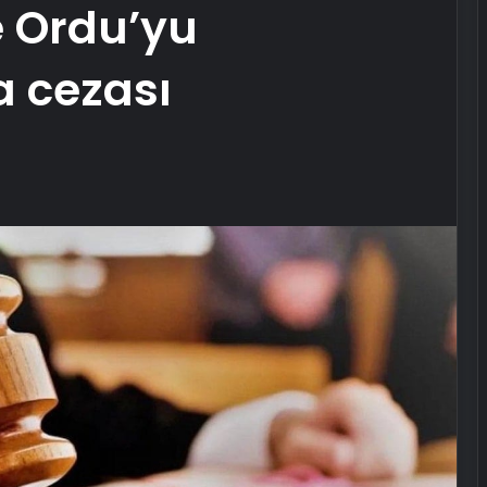
e Ordu’yu
a cezası