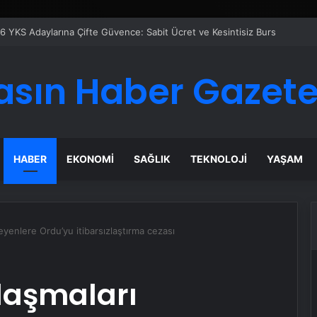
 Maması İle Tüm Evcil Hayvan Ürünleri
asın Haber Gazete
HABER
EKONOMI
SAĞLIK
TEKNOLOJI
YAŞAM
eyenlere Ordu’yu itibarsızlaştırma cezası
laşmaları