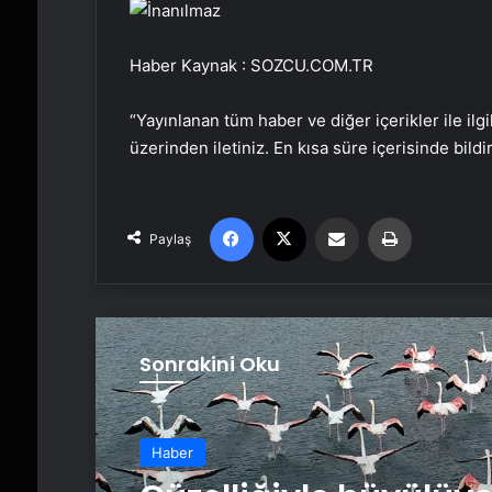
Haber Kaynak : SOZCU.COM.TR
“Yayınlanan tüm haber ve diğer içerikler ile ilgil
üzerinden iletiniz. En kısa süre içerisinde bildi
Facebook
X
Email'den paylaş
Yaz
Paylaş
Sonrakini Oku
Haber