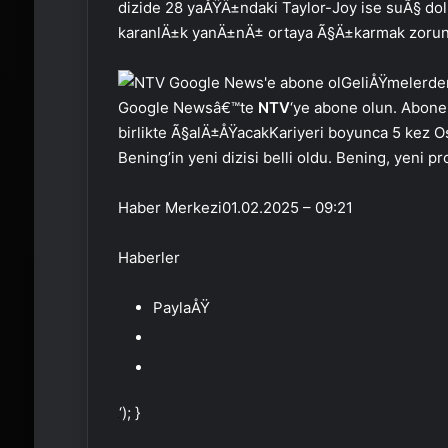
dizide 28 yaÅŸÄ±ndaki Taylor-Joy ise suÃ§ do
karanlÄ±k yanÄ±nÄ± ortaya Ã§Ä±karmak zorun
GeliÅŸmelerde
Google Newsâ€™te
NTV
‘ye abone olun. Abone 
birlikte Ã§alÄ±ÅŸacakKariyeri boyunca 5 kez 
Bening’in yeni dizisi belli oldu. Bening, yeni 
Haber Merkezi
01.02.2025 – 09:21
Haberler
PaylaÅŸ
‘); }