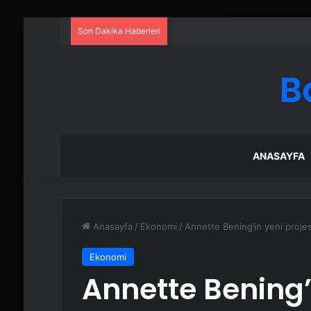
Son Dakika Haberleri
B
ANASAYFA
Anasayfa
/
Ekonomi
/
Annette Bening’in yeni projesi
Ekonomi
Annette Bening’i