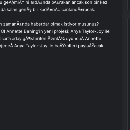
lu geÃ§miÅŸini ardÄ±nda bÄ±rakan ancak son bir kez
da kalan genÃ§ bir kadÄ±nÄ± canlandÄ±racak.
n zamanÄ±nda haberdar olmak istiyor musunuz?
Ol Annette Bening’in yeni projesi: Anya Taylor-Joy ile
Oscar’a aday gÃ¶sterilen Ã¼nlÃ¼ oyuncuÂ Annette
projedeÂ Anya Taylor-Joy ile baÅŸrolleri paylaÅŸacak.