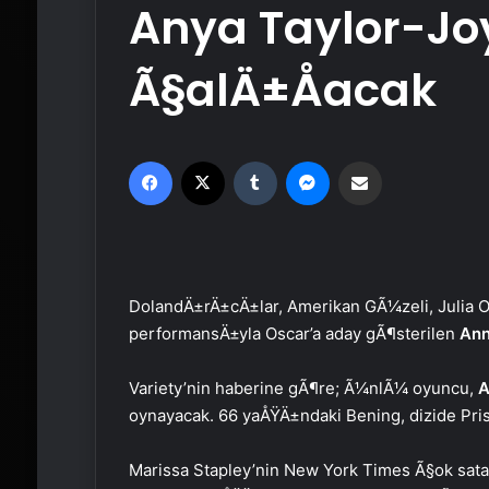
Anya Taylor-Joy 
Ã§alÄ±Åacak
Facebook
X
Tumblr
Messenger
Email'den paylaş
DolandÄ±rÄ±cÄ±lar, Amerikan GÃ¼zeli, Julia Ol
performansÄ±yla Oscar’a aday gÃ¶sterilen
Ann
Variety’nin haberine gÃ¶re; Ã¼nlÃ¼ oyuncu,
A
oynayacak. 66 yaÅŸÄ±ndaki Bening, dizide Prisc
Marissa Stapley’nin New York Times Ã§ok sata