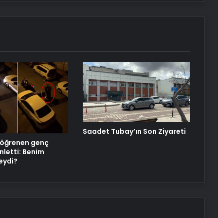
Saadet Tubay’ın Son Ziyareti
ı öğrenen genç
nletti: Benim
eydi?