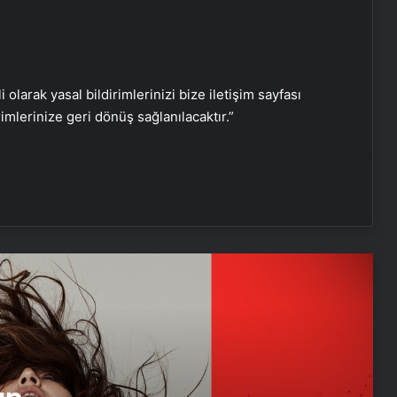
Joan As Police Woman Zorlu PSM’ye
i olarak yasal bildirimlerinizi bize iletişim sayfası
geliyor
rimlerinize geri dönüş sağlanılacaktır.”
Rahmi Aksungur Retrospektif sergisi
açıldı
‘Gelecek Kısa’ filmleri İstanbul
Modern’de
23 Nisan’da İstanbul Modern’de
‘Müzede Oyun’
DOB Genel Müdürü Sağtürk, Çelebi