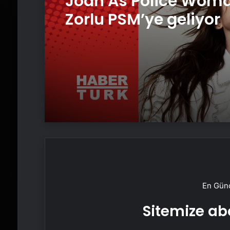
Joan As Police Wom
Zorlu PSM’ye geliyor
En Günc
Sitemize abo