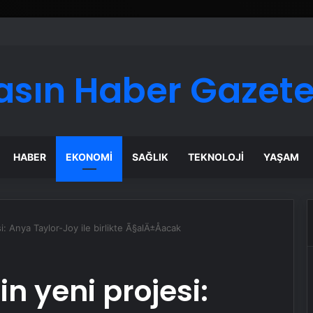
asın Haber Gazete
HABER
EKONOMI
SAĞLIK
TEKNOLOJI
YAŞAM
: Anya Taylor-Joy ile birlikte Ã§alÄ±Åacak
n yeni projesi: