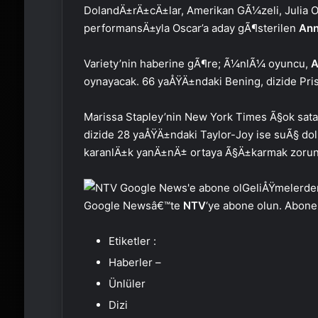
DolandÄ±rÄ±cÄ±lar, Amerikan GÃ¼zeli, Julia Ol
performansÄ±yla Oscar’a aday gÃ¶sterilen
Ann
Variety’nin haberine gÃ¶re; Ã¼nlÃ¼ oyuncu,
A
oynayacak. 66 yaÅŸÄ±ndaki Bening, dizide Prisc
Marissa Stapley’nin New York Times Ã§ok sata
dizide 28 yaÅŸÄ±ndaki Taylor-Joy ise suÃ§ do
karanlÄ±k yanÄ±nÄ± ortaya Ã§Ä±karmak zorun
GeliÅŸmelerde
Google Newsâ€™te
NTV
‘ye abone olun. Abone
Etiketler :
Haberler –
Ünlüler
Dizi