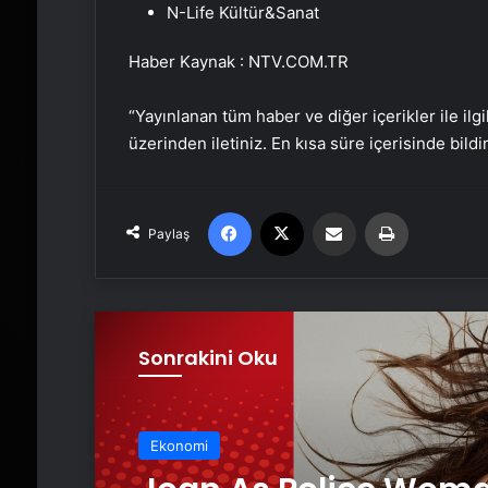
N-Life Kültür&Sanat
Haber Kaynak : NTV.COM.TR
“Yayınlanan tüm haber ve diğer içerikler ile ilgil
üzerinden iletiniz. En kısa süre içerisinde bildi
Facebook
X
Email'den paylaş
Yaz
Paylaş
Sonrakini Oku
Ekonomi