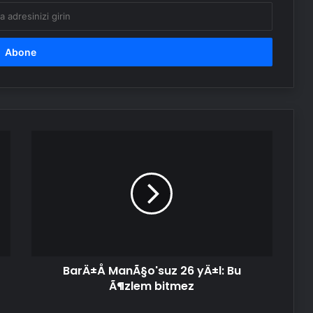
BarÄ±Å
ManÃ§o'suz
26
yÄ±l:
Bu
Ã¶zlem
bitmez
BarÄ±Å ManÃ§o'suz 26 yÄ±l: Bu
Ã¶zlem bitmez