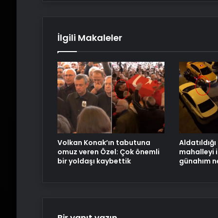
İlgili Makaleler
Volkan Konak’ın tabutuna
Aldatıldığ
omuz veren Özel: Çok önemli
mahalleyi i
bir yoldaşı kaybettik
günahım n
Bir yanıt yazın