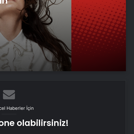
an
Operası’nı tanıttı
‘Fotoğrafçı’ film serisi Pera
Müzesi’nde
‘Uçan Köfteci’ Altın Lale için yarışıyor
Melikgazi’ye Yeni Bir Soluk: Şairler
Parkı Yenileniyor
‘Kuzey’in oğlu’na veda! Eşinin feryadı
yürekleri dağladı
el Haberler İçin
ne olabilirsiniz!
Cemil Alevli 53. Yılında Anıldı