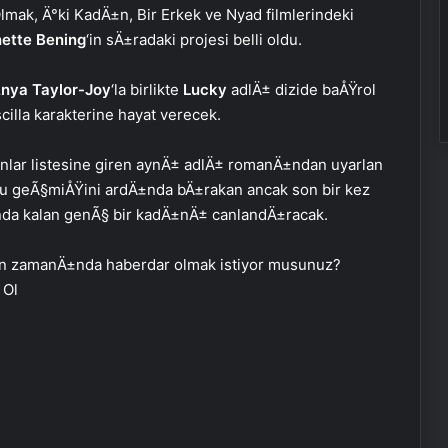
mak, Ä°ki KadÄ±n, Bir Erkek ve Nyad filmlerindeki
ette Bening
‘in sÄ±radaki projesi belli oldu.
nya Taylor-Joy
‘la birlikte
Lucky
adlÄ± dizide baÅŸrol
illa karakterine hayat verecek.
nlar listesine giren aynÄ± adlÄ± romanÄ±ndan uyarlan
lu geÃ§miÅŸini ardÄ±nda bÄ±rakan ancak son bir kez
da kalan genÃ§ bir kadÄ±nÄ± canlandÄ±racak.
n zamanÄ±nda haberdar olmak istiyor musunuz?
 Ol