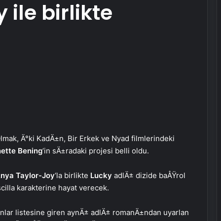
ile birlikte
mak, Ä°ki KadÄ±n, Bir Erkek ve Nyad filmlerindeki
ette Bening
‘in sÄ±radaki projesi belli oldu.
nya Taylor-Joy
‘la birlikte
Lucky
adlÄ± dizide baÅŸrol
illa karakterine hayat verecek.
nlar listesine giren aynÄ± adlÄ± romanÄ±ndan uyarlan