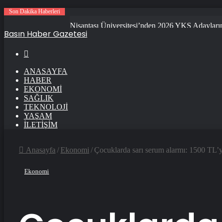
Son Dakika Haberleri
Petmona : Kedi Maması ve Köpek Maması İle T
Basın Haber Gazetesi
Arama
ANASAYFA
HABER
EKONOMI
SAĞLIK
TEKNOLOJI
YAŞAM
İLETIŞIM
Anasayfa
/
Ekonomi
/
Çocuklarda sarı serum alarmı: 1500 TL’
Ekonomi