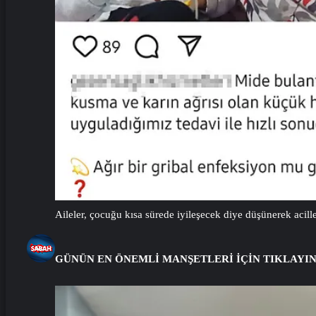
Aileler, çocuğu kısa sürede iyileşecek diye düşünerek acil
GÜNÜN EN ÖNEMLİ MANŞETLERİ İÇİN TIKLAYI