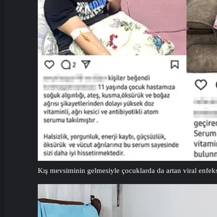
Kış mevsiminin gelmesiyle çocuklarda da artan viral enfeksiy