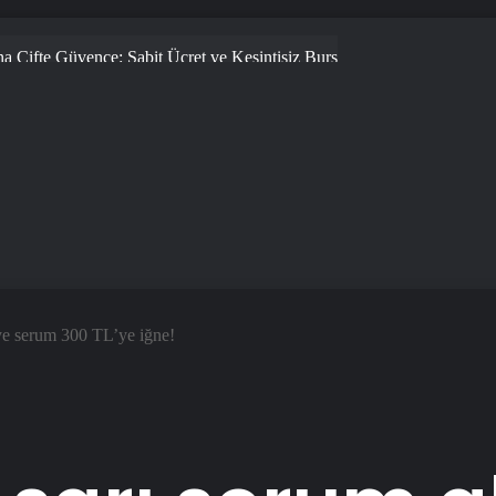
üm Evcil Hayvan Ürünleri
ye serum 300 TL’ye iğne!