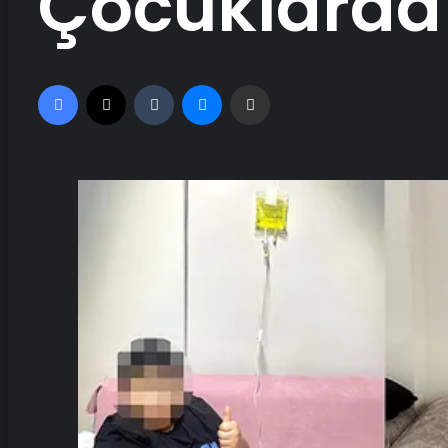
Çocuklarda 
Facebook
X
Tumblr
Messenger
Email'den paylaş