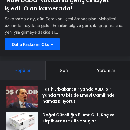
‘Noel baba’ kostümlü genç cinayet
işledi! O an kamerada!
Sakarya’da olay, dün Serdivan ilçesi Arabacıalanı Mahallesi
üzerinde meydana geldi. Edinilen bilgiye göre, iki grup arasında
yeni yıla girmeye dakikalar…
Daha Fazlasını Oku »
Popüler
Son
Yorumlar
Fatih Erbakan: Bir yanda ABD, bir
yanda YPG biz de Emevi Camii’nde
namaz kılıyoruz
Doğal Güzelliğin Bilimi: Cilt, Saç ve
Kirpiklerde Etkili Sonuçlar