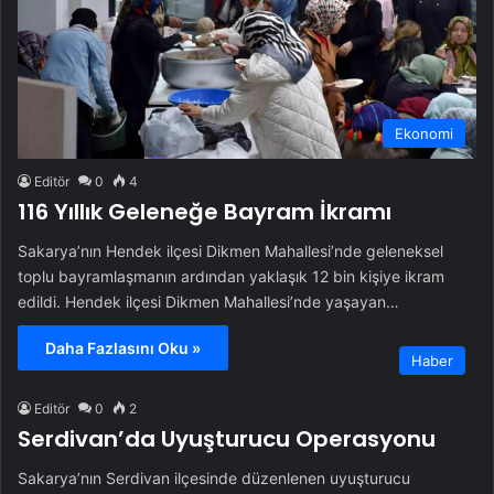
Ekonomi
Editör
0
4
116 Yıllık Geleneğe Bayram İkramı
Sakarya’nın Hendek ilçesi Dikmen Mahallesi’nde geleneksel
toplu bayramlaşmanın ardından yaklaşık 12 bin kişiye ikram
edildi. Hendek ilçesi Dikmen Mahallesi’nde yaşayan…
Daha Fazlasını Oku »
Haber
Editör
0
2
Serdivan’da Uyuşturucu Operasyonu
Sakarya’nın Serdivan ilçesinde düzenlenen uyuşturucu