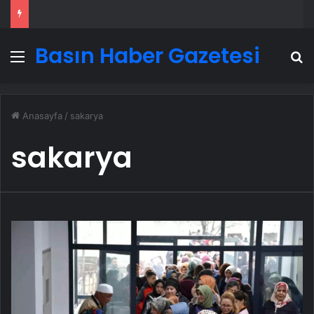
Basın Haber Gazetesi
Menü
A
Anasayfa
/
sakarya
sakarya