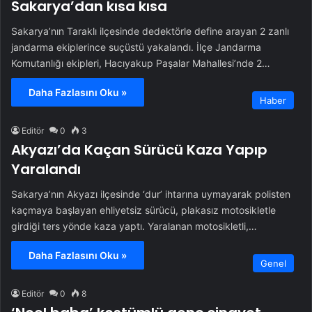
Sakarya’dan kısa kısa
Sakarya’nın Taraklı ilçesinde dedektörle define arayan 2 zanlı
jandarma ekiplerince suçüstü yakalandı. İlçe Jandarma
Komutanlığı ekipleri, Hacıyakup Paşalar Mahallesi’nde 2…
Daha Fazlasını Oku »
Haber
Editör
0
3
Akyazı’da Kaçan Sürücü Kaza Yapıp
Yaralandı
Sakarya’nın Akyazı ilçesinde ‘dur’ ihtarına uymayarak polisten
kaçmaya başlayan ehliyetsiz sürücü, plakasız motosikletle
girdiği ters yönde kaza yaptı. Yaralanan motosikletli,…
Daha Fazlasını Oku »
Genel
Editör
0
8