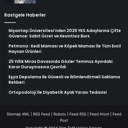
Rastgele Haberler
Nişantaşı Üniversitesi’nden 2026 YKS Adaylarına Çifte
Güvence: Sabit Ücret ve Kesintisiz Burs
Petmona : Kedi Maması ve Köpek Maması İle Tüm Evcil
Hayvan Ürünleri
25 Yıllık Miras Davasında Gözler Temmuz Ayındaki
Karar Duruşmasına Çevrildi
Eşya Depolama ile Güvenli ve İklimlendirmeli Saklama
Rehberi
Ortopodoloji İle Diyabetik Ayak Yarası Tedavisi
Sitemap XML
|
RSS Feed
|
Robots
|
Feed RSS
|
Feed Atom
|
Feed
Post
Copyright © 2024 Tüm Telif Hakları Saklıdır.