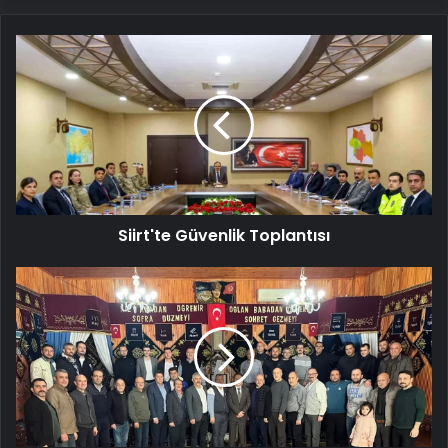
Siirt'te
Güvenlik
Toplantısı
Siirt'te Güvenlik Toplantısı
Ahi
Yaran
Derneği
Genel
Kurulu
Yapıldı