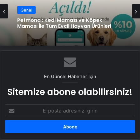
Genel
Petmona : Kedi Maması ve Köpek
Maması İle Tüm Evcil Hayvan Ürünleri
En Güncel Haberler İçin
Sitemize abone olabilirsiniz!
E-
posta
adresinizi
girin