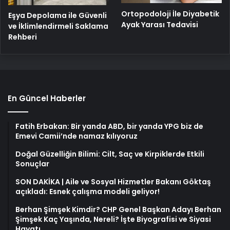
Ortopodoloji İle Diyabetik
Eşya Depolama ile Güvenli
Ayak Yarası Tedavisi
ve İklimlendirmeli Saklama
Rehberi
En Güncel Haberler
Fatih Erbakan: Bir yanda ABD, bir yanda YPG biz de
Emevi Camii’nde namaz kılıyoruz
Doğal Güzelliğin Bilimi: Cilt, Saç ve Kirpiklerde Etkili
Sonuçlar
SON DAKİKA | Aile ve Sosyal Hizmetler Bakanı Göktaş
açıkladı: Esnek çalışma modeli geliyor!
Berhan Şimşek Kimdir? CHP Genel Başkan Adayı Berhan
Şimşek Kaç Yaşında, Nereli? İşte Biyografisi ve Siyasi
Hayatı