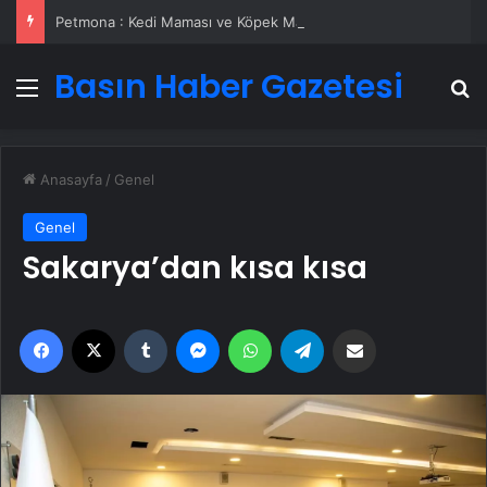
Petmona : Kedi Maması ve Köpek Maması İle Tüm Evcil Hayvan Ürünleri
Basın Haber Gazetesi
Menü
A
Anasayfa
/
Genel
Genel
Sakarya’dan kısa kısa
Facebook
X
Tumblr
Messenger
WhatsApp
Telegram
Email'den paylaş