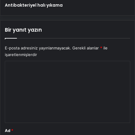
Antibakteriyel halı yıkama
Bir yanıt yazın
E-posta adresiniz yayınlanmayacak.
Gerekli alanlar
*
ile
işaretlenmişlerdir
Y
o
r
u
m
*
Ad
*