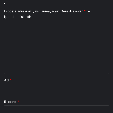
E-posta adresiniz yayınlanmayacak.
Gerekli alanlar
*
ile
işaretlenmişlerdir
Y
o
r
u
m
*
Ad
*
E-posta
*