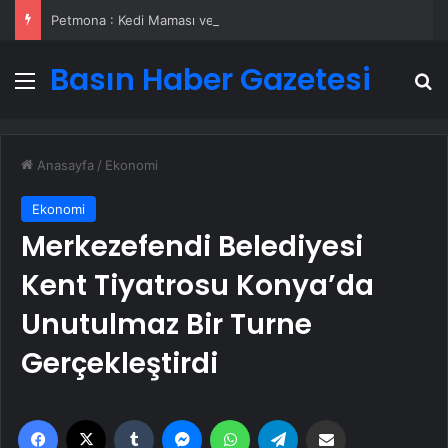
Petmona : Kedi Maması ve Köpek Maması İle Tüm Evcil Hayvan Ürünleri
Basın Haber Gazetesi
Menü
A
Anasayfa
/
Ekonomi
Ekonomi
Merkezefendi Belediyesi
Kent Tiyatrosu Konya’da
Unutulmaz Bir Turne
Gerçekleştirdi
Facebook
X
Tumblr
Messenger
WhatsApp
Telegram
Email'den paylaş