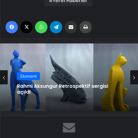
Yerel Haberler
Facebook
X
WhatsApp
Telegram
Email'den paylaş
Yaz
Ekonomi
Rahmi Aksungur Retrospektif sergisi
açıldı