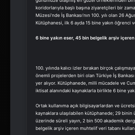
günümüze ulaşmış en güzel örneklerinden biri o
koridorlarıyla başlı başına ziyaretçileri bir zam
Müzesi’nde İş Bankası’nın 100. yılı olan 26 Ağu
Kütüphanesi, ilk 6 ayda 15 bine yakın öğrenci ve
6 bine yakın eser, 45 bin belgelik arşiv içeren
100. yılında kalıcı izler bırakan birçok çalışma
önemli projelerden biri olan Türkiye İş Bankası
yer alıyor. Kütüphanede, milli mücadele ve Cum
iktisat alanındaki kaynaklarla birlikte 6 bine ya
Ortak kullanıma açık bilgisayarlardan ve ücretsiz
kaynaklara ulaşılabilen kütüphanede; 29 binin ü
üzerinde süreli yayın, 2 bin 500 akademik derg
belgelik arşiv içeren muhtelif veri tabanı kullan