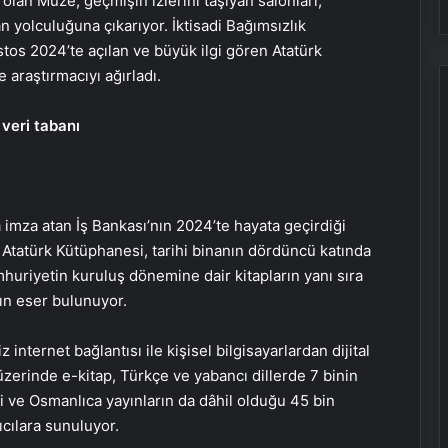
lan Müze; geçmişin izlerini taşıyan salonları,
an yolculuğuna çıkarıyor. İktisadi Bağımsızlık
stos 2024’te açılan ve büyük ilgi gören Atatürk
 araştırmacıyı ağırladı.
 veri tabanı
ya imza atan İş Bankası’nın 2024’te hayata geçirdiği
 Atatürk Kütüphanesi, tarihi binanın dördüncü katında
huriyetin kuruluş dönemine dair kitapların yanı sıra
kın eser bulunuyor.
 internet bağlantısı ile kişisel bilgisayarlardan dijital
zerinde e-kitap, Türkçe ve yabancı dillerde 7 binin
i ve Osmanlıca yayınların da dâhil olduğu 45 bin
ıcılara sunuluyor.