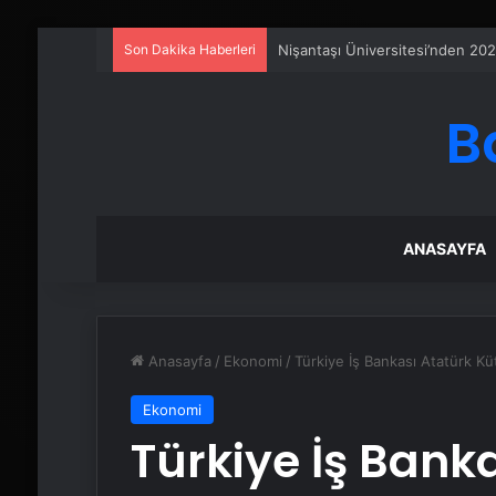
Son Dakika Haberleri
Petmona : Kedi Maması ve Köpek
B
ANASAYFA
Anasayfa
/
Ekonomi
/
Türkiye İş Bankası Atatürk Kü
Ekonomi
Türkiye İş Bank