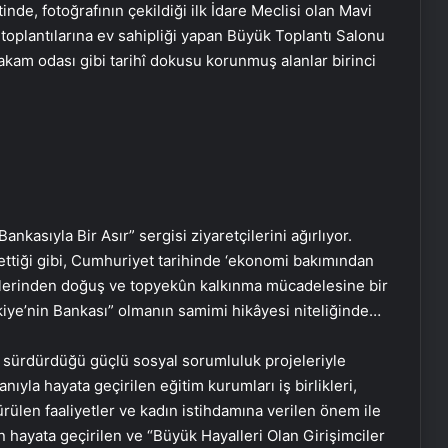
inde, fotoğrafının çekildiği ilk İdare Meclisi olan Mavi
toplantılarına ev sahipliği yapan Büyük Toplantı Salonu
akam odası gibi tarihî dokusu korunmuş alanlar birinci
Bankasıyla Bir Asır” sergisi ziyaretçilerini ağırlıyor.
 ettiği gibi, Cumhuriyet tarihinde ‘ekonomi bakımından
küllerinden doğuş ve topyekûn kalkınma mücadelesine bir
ürkiye’nin Bankası” olmanın samimi hikâyesi niteliğinde…
 sürdürdüğü güçlü sosyal sorumluluk projeleriyle
ıyla hayata geçirilen eğitim kurumları iş birlikleri,
rülen faaliyetler ve kadın istihdamına verilen önem ile
çin hayata geçirilen ve “Büyük Hayalleri Olan Girişimciler