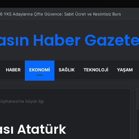
 Maması İle Tüm Evcil Hayvan Ürünleri
asın Haber Gazete
HABER
EKONOMI
SAĞLIK
TEKNOLOJI
YAŞAM
tüphanesi’ne büyük ilgi
ası Atatürk