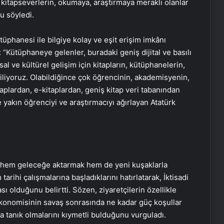
kitapseverlerin, okumaya, araştırmaya meraklı olanlar
u söyledi.
tüphanesi ile bilgiye kolay ve eşit erişim imkânı
 “Kütüphaneye gelenler, buradaki geniş dijital ve basılı
l ve kültürel gelişim için kitapların, kütüphanelerin,
iyoruz. Olabildiğince çok öğrencinin, akademisyenin,
aplardan, e-kitaplardan, geniş kitap veri tabanından
 yakın öğrenciyi ve araştırmacıyı ağırlayan Atatürk
i hem geleceğe aktarmak hem de yeni kuşaklarla
rihi çalışmalarına başladıklarını hatırlatarak, İktisadi
ı olduğunu belirtti. Sözen, ziyaretçilerin özellikle
ekonomisinin savaş sonrasında ne kadar güç koşullar
da tanık olmalarını kıymetli bulduğunu vurguladı.