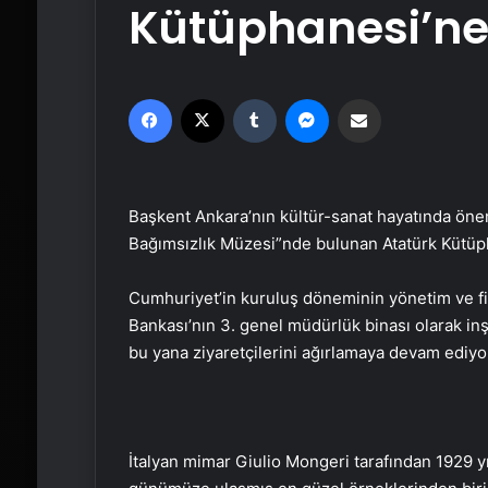
Kütüphanesi’ne 
Facebook
X
Tumblr
Messenger
Email'den paylaş
Başkent Ankara’nın kültür-sanat hayatında öneml
Bağımsızlık Müzesi”nde bulunan Atatürk Kütüph
Cumhuriyet’in kuruluş döneminin yönetim ve fi
Bankası’nın 3. genel müdürlük binası olarak in
bu yana ziyaretçilerini ağırlamaya devam ediyo
İtalyan mimar Giulio Mongeri tarafından 1929 