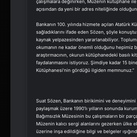
çalışmalara değinirken, Müzenin kütüphane ile 
açısından da yeni bir adres niteliğinde olduğun
Bankanın 100. yılında hizmete açılan Atatürk Kü
sağladıklarını ifade eden Sözen, şöyle konuştu:
kaynak yelpazesinden yararlanabiliyor. Toplumsa
okumanın ne kadar önemli olduğunu hepimiz bil
araştırmacının, okurun kütüphanedeki basılı kit
faydalanmasını istiyoruz. Şimdiye kadar 15 bine
Kütüphanesi’nin gördüğü ilgiden memnunuz.”
Suat Sözen, Bankanın birikimini ve deneyimin
paylaşmak üzere 1990’lı yılların sonunda kurum ta
Bağımsızlık Müzesinin bu çalışmaların bir parças
Müzenin kalıcı sergi alanlarını gezerken ülke 
üzerine inşa edildiğine bilgi ve belgeler ışığın