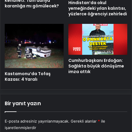
Kehaneti: Tüm dünya
Hindistan’da okul
karanlığa mı gömülecek?
yemeğindeki yılan kalıntısı,
yüzlerce öğrenciyi zehirledi
Cumhurbaşkanı Erdoğan:
Sağlıkta büyük dönüşüme
imza attık
Kastamonu’da Tofaş
Kazası: 4 Yaralı
Bir yanıt yazın
E-posta adresiniz yayınlanmayacak.
Gerekli alanlar
*
ile
işaretlenmişlerdir