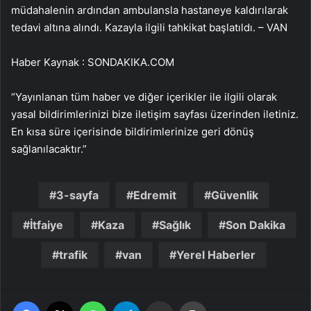
müdahalenin ardından ambulansla hastaneye kaldırılarak
tedavi altına alındı. Kazayla ilgili tahkikat başlatıldı. – VAN
Haber Kaynak : SONDAKIKA.COM
“Yayınlanan tüm haber ve diğer içerikler ile ilgili olarak
yasal bildirimlerinizi bize iletişim sayfası üzerinden iletiniz.
En kısa süre içerisinde bildirimlerinize geri dönüş
sağlanılacaktır.”
3-sayfa
Edremit
Güvenlik
İtfaiye
Kaza
Sağlık
Son Dakika
trafik
van
Yerel Haberler
Facebook
X
WhatsApp
Telegram
Email'den paylaş
Yaz