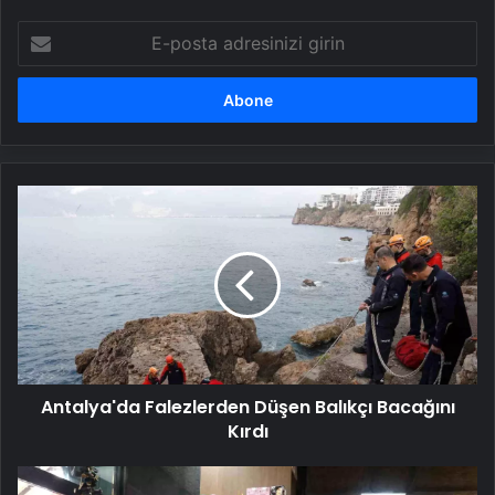
E-
posta
adresinizi
girin
Antalya'da
Falezlerden
Düşen
Balıkçı
Bacağını
Kırdı
Antalya'da Falezlerden Düşen Balıkçı Bacağını
Kırdı
MAGİNDER'den