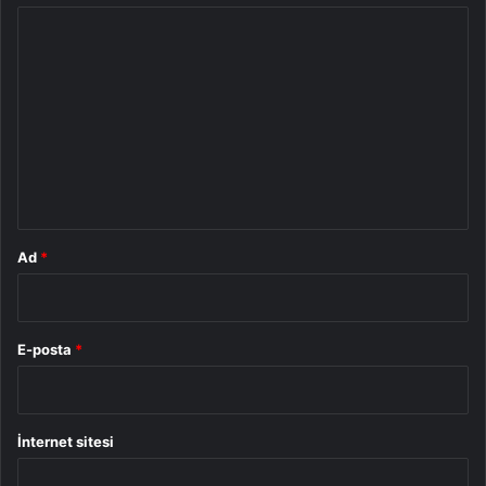
Y
o
r
u
m
*
Ad
*
E-posta
*
İnternet sitesi