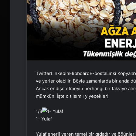
Twitter
Linkedin
Flipboard
E-posta
Linki Kopyala
Y
ve yerler olabilir. Böyle zamanlarda bir anda dü
Ancak endişe etmeyin herhangi bir takviye alm
mümkün. İşte o tılsımlı yiyecekler!
1
/8
1- Yulaf
Yulaf enerji veren temel bir gıdadır ve öğünleri