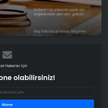
Sadece 1 ay yaşayan çiçek için
doğaseverler akın akın geliyor!
Ulaş Gölü bu yıl sessiz: Göçmen
kuşlar neden gelmedi?
Arazisinden 150 tondan fazla altın
çıktı
el Haberler İçin
Mikroplastik yiyoruz! Sadece
ne olabilirsiniz!
beyinde miktarı yüzde 50 artmış
Baharın renkleri Gölbaşı’nda yeniden
hayat buldu