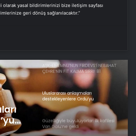
i olarak yasal bildirimlerinizi bize iletişim sayfası
rimlerinize geri dönüş sağlanılacaktır.”
Ares ve Rex’ten şampiyonluk gururu
Doğaseverlerin yeni gözdesi:
Çarpanak Yarımadası
AŞK-I MEMNU’NUN FİRDEVS’İ NEBAHAT
ÇEHRE’NİN FİT KALMA SIRRI! 81
yaşındaki ünlü oyuncu meğer
günde 40 dakika…
Uluslararası anlaşmaları
destekleyenlere Ordu’yu
itibarsızlaştırma cezası
ları
’yu
Güzelliğiyle büyülüyorlar: İlk kafilesi
Van Gölü’ne geldi
ası