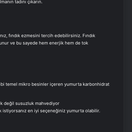
lmanın tadını çıkarın.
ız, fındık ezmesini tercih edebilirsiniz. Fındık
ulunur ve bu sayede hem enerjik hem de tok
Arazisinden 150 tondan fazla altın
çıktı
gibi temel mikro besinler içeren yumurta karbonhidrat
Mikroplastik yiyoruz! Sadece
beyinde miktarı yüzde 50 artmış
k istiyorsanız en iyi seçeneğiniz yumurta olabilir.
Baharın renkleri Gölbaşı’nda yeniden
hayat buldu