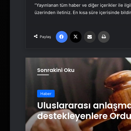
“Yayınlanan tüm haber ve diğer içerikler ile ilgil
üzerinden iletiniz. En kısa süre içerisinde bildi
Facebook
X
Email'den paylaş
Yaz
Paylaş
Sonrakini Oku
Haber
Uluslararası anlaşma
destekleyenlere Ordu
itibarsızlaştırma cez