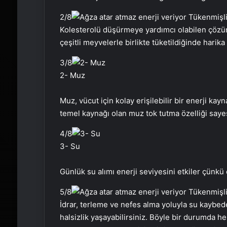
2
/8
Kolesterolü düşürmeye yardımcı olabilen çözünür
çeşitli meyvelerle birlikte tüketildiğinde harika 
3
/8
2- Muz
Muz, vücut için kolay erişilebilir bir enerji k
temel kaynağı olan muz tok tutma özelliği say
4
/8
3- Su
Günlük su alımı enerji seviyesini etkiler çünkü 
5
/8
İdrar, terleme ve nefes alma yoluyla su kaybed
halsizlik yaşayabilirsiniz. Böyle bir durumda he