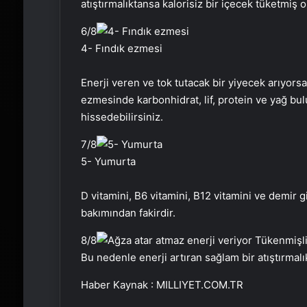
atıştırmalıktansa kalorisiz bir içecek tüketmiş o
6
/8
4- Fındık ezmesi
Enerji veren ve tok tutacak bir yiyecek arıyorsan
ezmesinde karbonhidrat, lif, protein ve yağ b
hissedebilirsiniz.
7
/8
5- Yumurta
D vitamini, B6 vitamini, B12 vitamini ve demir 
bakımından fakirdir.
8
/8
Bu nedenle enerji artıran sağlam bir atıştırmalı
Haber Kaynak : MILLIYET.COM.TR