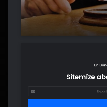
En Günc
Sitemize abo
E-
posta
adresinizi
girin