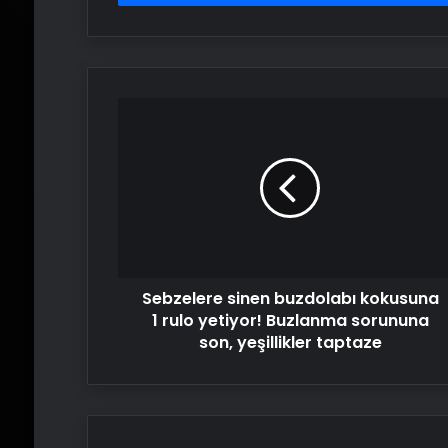
Sebzelere
sinen
buzdolabı
kokusuna
1
rulo
yetiyor!
Buzlanma
sorununa
Sebzelere sinen buzdolabı kokusuna
son,
yeşillikler
1 rulo yetiyor! Buzlanma sorununa
taptaze
son, yeşillikler taptaze