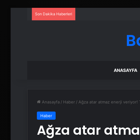
Son Dakika Haberleri
B
ANASAYFA
Anasayfa
/
Haber
/
Ağza atar atmaz enerji veriyor!
Haber
Ağza atar atmaz