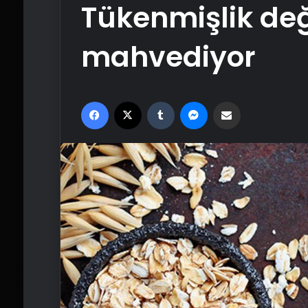
Tükenmişlik değ
mahvediyor
Facebook
X
Tumblr
Messenger
Email'den paylaş