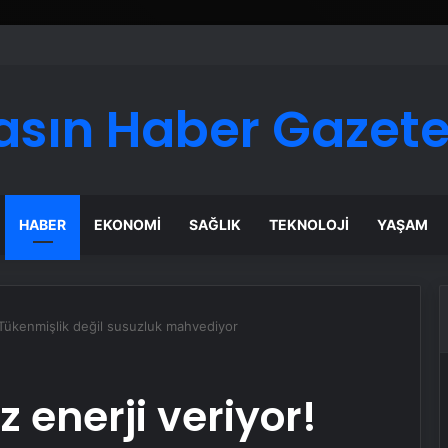
asın Haber Gazete
HABER
EKONOMI
SAĞLIK
TEKNOLOJI
YAŞAM
 Tükenmişlik değil susuzluk mahvediyor
 enerji veriyor!