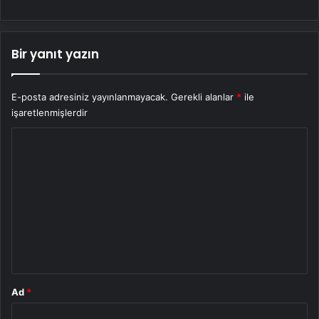
Bir yanıt yazın
E-posta adresiniz yayınlanmayacak.
Gerekli alanlar
*
ile
işaretlenmişlerdir
Y
o
r
u
m
*
Ad
*
E-posta
*