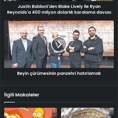
milyon
Justin Baldoni'den Blake Lively ile Ryan
dolarlık
karalama
Reynolds'a 400 milyon dolarlık karalama davası
davası
Beyin
çürümesinin
panzehri
hatırlamak
Beyin çürümesinin panzehri hatırlamak
İlgili Makaleler