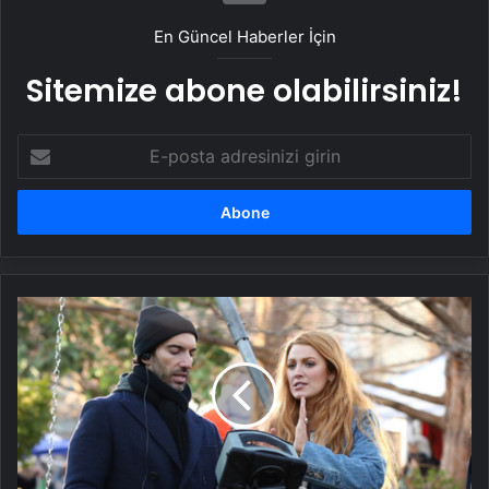
En Güncel Haberler İçin
Sitemize abone olabilirsiniz!
E-
posta
adresinizi
girin
Justin
Baldoni'den
Blake
Lively
ile
Ryan
Reynolds'a
400