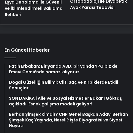
En Güncel Haberler
Fatih Erbakan: Bir yanda ABD, bir yanda YPG biz de
Emevi Camii’nde namaz kılıyoruz
Doğal Güzelliğin Bilimi: Cilt, Saç ve Kirpiklerde Etkili
Sonuçlar
SON DAKİKA | Aile ve Sosyal Hizmetler Bakanı Göktaş
açıkladı: Esnek çalışma modeli geliyor!
Berhan Şimşek Kimdir? CHP Genel Başkan Adayı Berhan
Şimşek Kaç Yaşında, Nereli? İşte Biyografisi ve Siyasi
Hayatı
Kılıçdaroğlu’nun mal varlıklarına ve banka hesaplarına
haciz konuldu