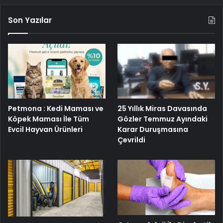
Petmona : Kedi Maması ve
25 Yıllık Miras Davasında
Köpek Maması İle Tüm
Gözler Temmuz Ayındaki
Evcil Hayvan Ürünleri
Karar Duruşmasına
Çevrildi
Ortopodoloji İle Diyabetik
Eşya Depolama ile Güvenli
Ayak Yarası Tedavisi
ve İklimlendirmeli Saklama
Rehberi