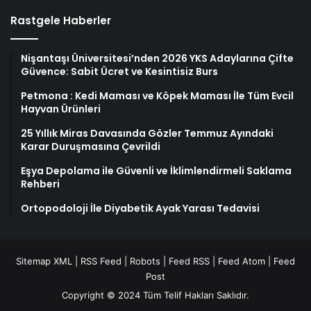
Nişantaşı Üniversitesi’nden 2026 YKS Adaylarına Çifte
Güvence: Sabit Ücret ve Kesintisiz Burs
Petmona : Kedi Maması ve Köpek Maması İle Tüm Evcil
Hayvan Ürünleri
25 Yıllık Miras Davasında Gözler Temmuz Ayındaki
Karar Duruşmasına Çevrildi
Eşya Depolama ile Güvenli ve İklimlendirmeli Saklama
Rehberi
Ortopodoloji İle Diyabetik Ayak Yarası Tedavisi
Sitemap XML
|
RSS Feed
|
Robots
|
Feed RSS
|
Feed Atom
|
Feed
Post
Copyright © 2024 Tüm Telif Hakları Saklıdır.
yangın algılama sistemleri
yangın algılama sistemleri