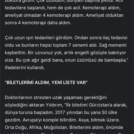
doktora gittim. Çok üzüldüm, dünyam başıma yıkıldı. Acil
tedavilere başlandı, hem de çok acil. Kemoterapi aldım,
ameliyat olmadan 4 kemoterapi aldım. Ameliyat olduktan
sonra 4 kemoterapi daha aldım.
Çok uzun ışın tedavileri gördüm. Ondan sonra ilaç tedavisi
oldu ve bunların hepsi toplam 7 senemi aldı. Sağ mememi
kaybettim. Bir uzvunuz yok, artık engelli gözüyle bakılıyor
size. Bu çok ağır geldi bana, onun üzüntüsü de bambaşka.”
ifadelerini kullandı.
“BİLETLERİMİ ALDIM, YENİ LİSTE VAR”
Doktorlarının stresten uzak yaşaması gerektiğini
söylediğini aktaran Yıldırım, “İlk biletimi Gürcistan’a alarak,
dünya turuna başladım. 2017 yılından bu yana 50 ülke
gezdim. Avrupa’yı komple bitirdim. Asya, bitmek üzere.
Orta Doğu, Afrika, Moğolistan. Biletlerimi aldım, önümde