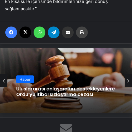
En kısa süre içerisinde bildirimlerinize geri dönüş
sağlanılacaktır.”
Facebook
X
WhatsApp
Telegram
Email'den paylaş
Yaz
Haber
Uluslararası anlaşmaları destekleyenlere
Ordu’yu itibarsızlaştırma cezası