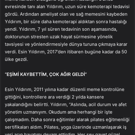
evresinde tanı alan Yıldırım, uzun süre kemoterapi tedavisi
gördü. Ardından ameliyat olan ve sağ memesini kaybeden
Yıldırım, bir süre daha kemoterapi aldıktan sonra hastalığı
yendi. Yıldırım, 7 yıl süren tedavinin son aşamasında,
doktorunun stresten uzak hayat sürmesine yönelik
tavsiyesi ve yönlendirmesiyle dünya turuna çıkmaya karar
verdi. Esin Yıldırım, 2017’den itibaren bugüne kadar da 50
ülke gezdi.
“EŞİMİ KAYBETTİM, ÇOK AĞIR GELDİ”
Esin Yıldırım, 2011 yılına kadar düzenli meme kontrolüne
gittiğini, kontrollere ara verdiği 2 yılda kansere
yakalandığını belirtti. Yıldırım, “Aslında, acil durum ve afet
yönetim uzmanıyım. Okudum ama herhangi bir işte
çalışmadım. Daha sonra eğitimler alarak pilates eğitmenliği
sertifikaları aldım. Pilates, yoga üzerinde uzmanlaşarak iş
yeri açıp hayatımı devam ettirdim. Her şey gayet güzel