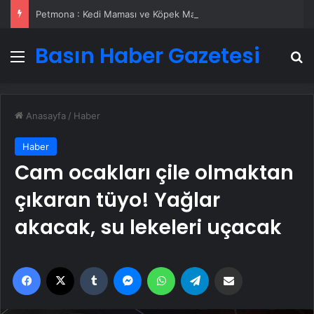
Petmona : Kedi Maması ve Köpek Maması İle Tüm Evcil Hayvan Ürünleri
Basın Haber Gazetesi
Menü
A
Anasayfa
/
Haber
Haber
Cam ocakları çile olmaktan
çıkaran tüyo! Yağlar
akacak, su lekeleri uçacak
Facebook
X
Tumblr
Messenger
WhatsApp
Telegram
Email'den paylaş