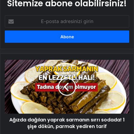
Sitemize abone olabilirsiniz!
E-
posta
adresinizi
girin
Ağızda
dağılan
yaprak
sarmanın
sırrı
sodada!
1
şişe
dökün,
Ağızda dağılan yaprak sarmanın sırrı sodada! 1
parmak
yediren
şişe dökün, parmak yediren tarif
tarif