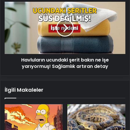
Havluların
ucundaki
şerit
bakın
ne
işe
yarıyormuş!
Sağlamlık
artıran
Havluların ucundaki şerit bakın ne işe
detay
yarıyormuş! Sağlamlık artıran detay
İlgili Makaleler