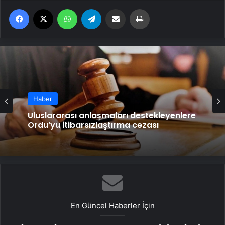
Facebook
X
WhatsApp
Telegram
Email'den paylaş
Yaz
Haber
Uluslararası anlaşmaları destekleyenlere
Ordu’yu itibarsızlaştırma cezası
En Güncel Haberler İçin