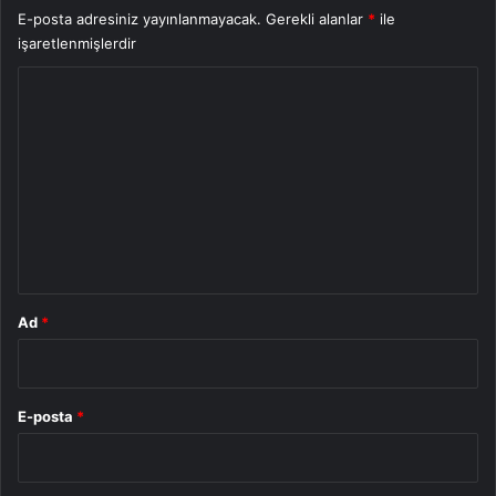
E-posta adresiniz yayınlanmayacak.
Gerekli alanlar
*
ile
işaretlenmişlerdir
Y
o
r
u
m
*
Ad
*
E-posta
*