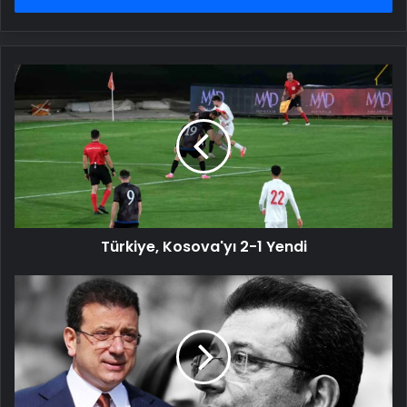
Türkiye,
Kosova'yı
2-
1
Yendi
Türkiye, Kosova'yı 2-1 Yendi
Ekrem
İmamoğlu
için
tutuklama
talep
edildi