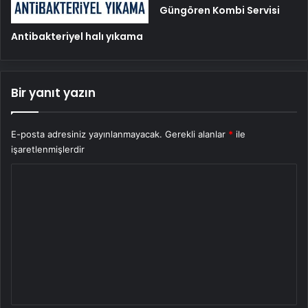
Güngören Kombi Servisi
Antibakteriyel halı yıkama
Bir yanıt yazın
E-posta adresiniz yayınlanmayacak.
Gerekli alanlar
*
ile
işaretlenmişlerdir
Y
o
r
u
m
*