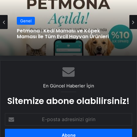
Genel
Petmona : Kedi Maması ve Köpek
Maması İle Tüm Evcil Hayvan Ürünleri
En Güncel Haberler İçin
Sitemize abone olabilirsiniz!
E-
posta
adresinizi
girin