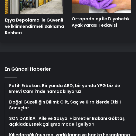
Ortopodoloji İle Diyabetik
Eşya Depolama ile Güvenli
Ayak Yarası Tedavisi
ve İklimlendirmeli Saklama
Rehberi
En Güncel Haberler
Fatih Erbakan: Bir yanda ABD, bir yanda YPG biz de
Emevi Camii’nde namaz kılıyoruz
Doğal Güzelliğin Bilimi: Cilt, Saç ve Kirpiklerde Etkili
Sonuçlar
SON DAKİKA | Aile ve Sosyal Hizmetler Bakanı Göktaş
açıkladı: Esnek çalışma modeli geliyor!
Kılıçdaroğlu’nun mal varlıklarına ve banka hesaplarına