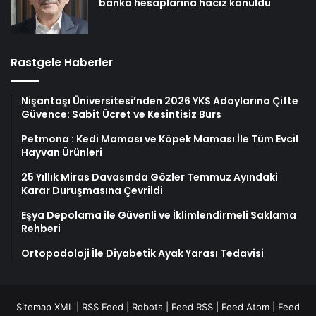
banka hesaplarına haciz konuldu
Rastgele Haberler
Nişantaşı Üniversitesi’nden 2026 YKS Adaylarına Çifte
Güvence: Sabit Ücret ve Kesintisiz Burs
Petmona : Kedi Maması ve Köpek Maması İle Tüm Evcil
Hayvan Ürünleri
25 Yıllık Miras Davasında Gözler Temmuz Ayındaki
Karar Duruşmasına Çevrildi
Eşya Depolama ile Güvenli ve İklimlendirmeli Saklama
Rehberi
Ortopodoloji İle Diyabetik Ayak Yarası Tedavisi
Sitemap XML
|
RSS Feed
|
Robots
|
Feed RSS
|
Feed Atom
|
Feed