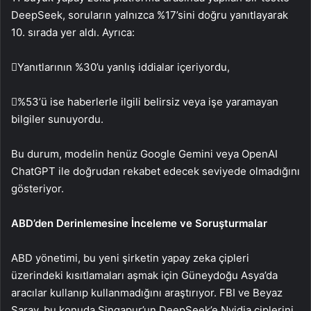
DeepSeek, soruların yalnızca %17’sini doğru yanıtlayarak
10. sırada yer aldı. Ayrıca:
Yanıtlarının %30’u yanlış iddialar içeriyordu,
%53’ü ise haberlerle ilgili belirsiz veya işe yaramayan
bilgiler sunuyordu.
Bu durum, modelin henüz Google Gemini veya OpenAI
ChatGPT ile doğrudan rekabet edecek seviyede olmadığını
gösteriyor.
ABD’den Derinlemesine İnceleme ve Soruşturmalar
ABD yönetimi, bu yeni şirketin yapay zeka çipleri
üzerindeki kısıtlamaları aşmak için Güneydoğu Asya’da
aracılar kullanıp kullanmadığını araştırıyor. FBI ve Beyaz
Saray, bu konuda Singapur’un DeepSeek’e Nvidia çiplerini