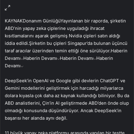
KAYNAK
Donanım Günlüğü
Yayınlanan bir raporda, şirketin
ABD’nin yapay zeka çiplerine uyguladığı ihracat
kısıtlamalarını aşarak gelişmiş Nvidia çipleri satın aldığı
iddia edildi.Şirketin bu çipleri Singapur’da bulunan üçüncü
taraf aracılar üzerinden temin ettiği öne sürülüyor.
Haberin
Devamı
Haberin Devamı
Haberin Devamı
Haberin
Devamı
DeepSeek’in OpenAI ve Google gibi devlerin ChatGPT ve
Gemini modellerini geliştirmek için harcadığı milyarlarca
dolara kıyasla çok daha az kaynak kullandığı biliniyor. Bu da
ABD analistlerini, Çin’in AI geliştirmede ABD’den önde olup
olmadığı konusunda düşündürüyor. Ancak DeepSeek’in
başarısı her alanda aynı değil.
11 büyük yapay zeka platformu arasında yapılan bir testte