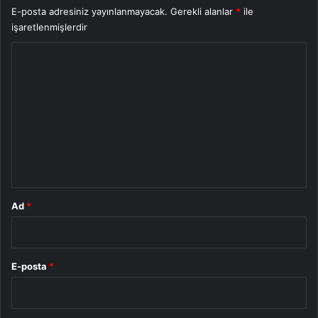
E-posta adresiniz yayınlanmayacak.
Gerekli alanlar
*
ile
işaretlenmişlerdir
Y
o
r
u
m
*
Ad
*
E-posta
*