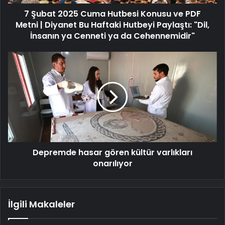
Metni
7 Şubat 2025 Cuma Hutbesi Konusu ve PDF
|
Diyanet
Metni | Diyanet Bu Haftaki Hutbeyi Paylaştı: "Dil,
Bu
İnsanın ya Cenneti ya da Cehennemidir"
Haftaki
Hutbeyi
Depremde
Paylaştı:
hasar
"Dil,
gören
İnsanın
kültür
ya
varlıkları
Cenneti
onarılıyor
ya
da
Cehennemidir"
Depremde hasar gören kültür varlıkları
onarılıyor
İlgili Makaleler