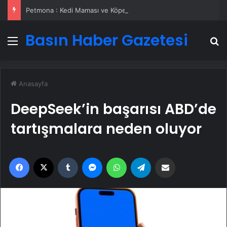
Petmona : Kedi Maması ve Köpek Maması İle Tüm Evcil Hayvan Ürünleri
Basın Haber Gazetesi
Menü
A
Anasayfa
DeepSeek’in başarısı ABD’de
tartışmalara neden oluyor
Facebook
X
Tumblr
Messenger
WhatsApp
Telegram
Email'den paylaş