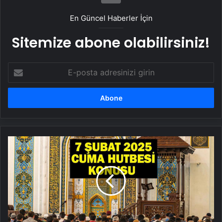
En Güncel Haberler İçin
Sitemize abone olabilirsiniz!
E-
posta
adresinizi
girin
7
Şubat
2025
Cuma
Hutbesi
Konusu
ve
PDF