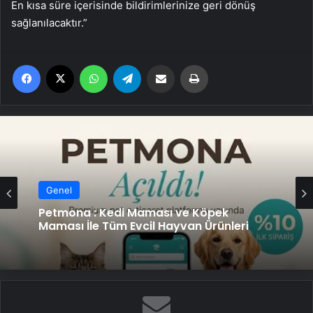
En kısa süre içerisinde bildirimlerinize geri dönüş
sağlanılacaktır.”
Facebook
X
WhatsApp
Telegram
Email'den paylaş
Yaz
Genel
Petmona : Kedi Maması ve Köpek
Maması İle Tüm Evcil Hayvan Ürünleri