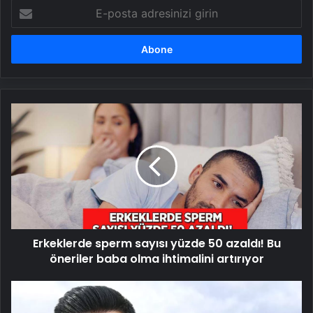
E-
posta
adresinizi
girin
Erkeklerde
sperm
sayısı
yüzde
50
azaldı!
Bu
öneriler
baba
Erkeklerde sperm sayısı yüzde 50 azaldı! Bu
olma
ihtimalini
öneriler baba olma ihtimalini artırıyor
artırıyor
Bütün
kazancını