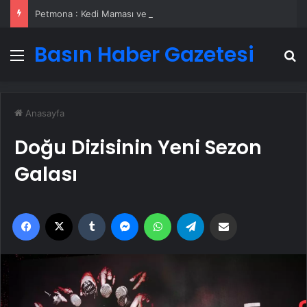
Petmona : Kedi Maması ve Köpek Maması İle Tüm Evcil Hayvan Ürünleri
Basın Haber Gazetesi
Menü
A
Anasayfa
Doğu Dizisinin Yeni Sezon
Galası
Facebook
X
Tumblr
Messenger
WhatsApp
Telegram
Email'den paylaş