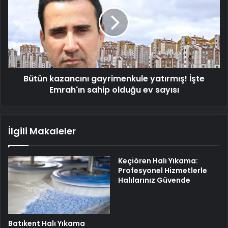
gayrimenkule
yatırmış!
İşte
Emrah'ın
sahip
olduğu
ev
Bütün kazancını gayrimenkule yatırmış! İşte
sayısı
Emrah'ın sahip olduğu ev sayısı
İlgili Makaleler
Keçiören Halı Yıkama:
Profesyonel Hizmetlerle
Halılarınız Güvende
Batıkent Halı Yıkama