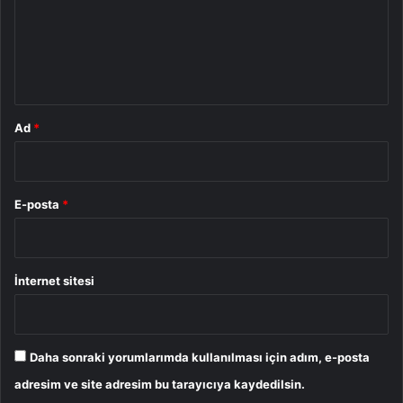
u
m
*
Ad
*
E-posta
*
İnternet sitesi
Daha sonraki yorumlarımda kullanılması için adım, e-posta
adresim ve site adresim bu tarayıcıya kaydedilsin.