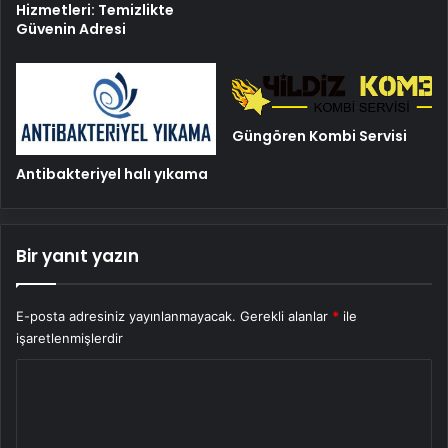
Hizmetleri: Temizlikte
Güvenin Adresi
Güngören Kombi Servisi
Antibakteriyel halı yıkama
Bir yanıt yazın
E-posta adresiniz yayınlanmayacak.
Gerekli alanlar
*
ile
işaretlenmişlerdir
Y
o
r