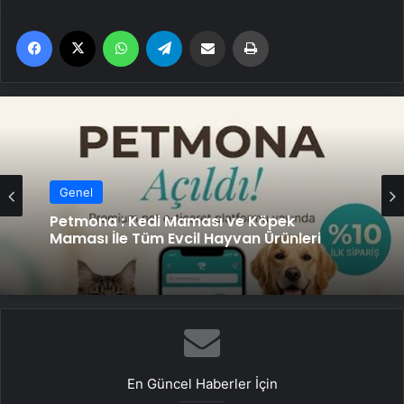
Facebook
X
WhatsApp
Telegram
Email'den paylaş
Yaz
Genel
Petmona : Kedi Maması ve Köpek
Maması İle Tüm Evcil Hayvan Ürünleri
En Güncel Haberler İçin