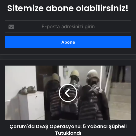
Sitemize abone olabilirsiniz!
E-
posta
adresinizi
girin
Çorum'da
DEAŞ
Operasyonu:
5
Yabancı
Şüpheli
Tutuklandı
Çorum'da DEAŞ Operasyonu: 5 Yabancı Şüpheli
Tutuklandı