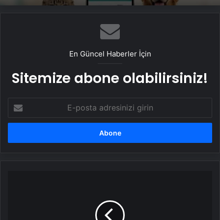
En Güncel Haberler İçin
Sitemize abone olabilirsiniz!
E-
posta
adresinizi
girin
Fatih
Erbakan:
Milletin
kaynağı,
yeniden