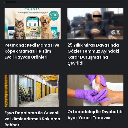
25 Yıllık Miras Davasında
Petmona : Kedi Maması ve
Gözler Temmuz Ayındaki
Köpek Maması İle Tüm
Karar Duruşmasına
Evcil Hayvan Ürünleri
Çevrildi
Ortopodoloji İle Diyabetik
Eşya Depolama ile Güvenli
Ayak Yarası Tedavisi
ve İklimlendirmeli Saklama
Rehberi