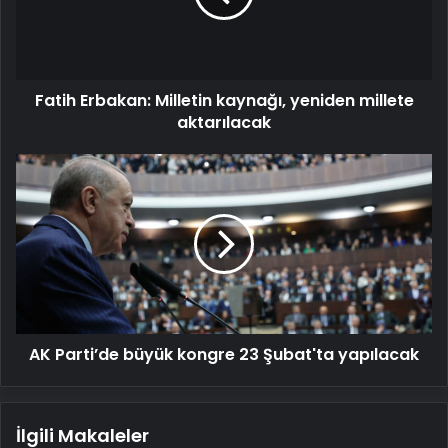
millete
aktarılacak
Fatih Erbakan: Milletin kaynağı, yeniden millete
aktarılacak
AK
Parti’de
büyük
kongre
23
Şubat'ta
yapılacak
AK Parti’de büyük kongre 23 Şubat'ta yapılacak
İlgili Makaleler