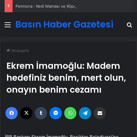
Petmona : Kedi Maması ve Köpek Maması İle Tüm Evcil Hayvan Ürünleri
Basın Haber Gazetesi
Menü
A
Anasayfa
Ekrem İmamoğlu: Madem
hedefiniz benim, mert olun,
onayın benim cezamı
Facebook
X
Tumblr
Messenger
WhatsApp
Telegram
Email'den paylaş
İBB Başkanı Ekrem İmamoğlu, Beşiktaş Belediyesi’ne