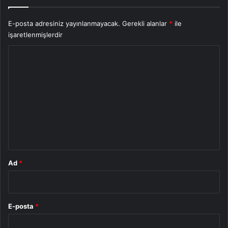
E-posta adresiniz yayınlanmayacak.
Gerekli alanlar
*
ile
işaretlenmişlerdir
Y
o
r
u
m
*
Ad
*
E-posta
*