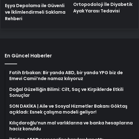
Ortopodoloji İle Diyabetik
Eşya Depolama ile Güvenli
Ayak Yarası Tedavisi
ve İklimlendirmeli Saklama
Rehberi
En Güncel Haberler
Fatih Erbakan: Bir yanda ABD, bir yanda YPG biz de
Emevi Camii’nde namaz kılıyoruz
Doğal Güzelliğin Bilimi: Cilt, Saç ve Kirpiklerde Etkili
Sonuçlar
SON DAKİKA | Aile ve Sosyal Hizmetler Bakanı Göktaş
açıkladı: Esnek çalışma modeli geliyor!
Kılıçdaroğlu’nun mal varlıklarına ve banka hesaplarına
haciz konuldu