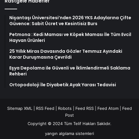
Rastgele Haberler
Nişantaşı Üniversitesi’nden 2026 YKS Adaylarına Çifte
Güvence: Sabit Ücret ve Kesintisiz Burs
Petmona : Kedi Maması ve Köpek Maması İle Tüm Evcil
Hayvan Ürünleri
25 Yıllık Miras Davasında Gözler Temmuz Ayındaki
Karar Duruşmasına Çevrildi
Eşya Depolama ile Güvenli ve İklimlendirmeli Saklama
Rehberi
Ortopodoloji İle Diyabetik Ayak Yarası Tedavisi
Sitemap XML
|
RSS Feed
|
Robots
|
Feed RSS
|
Feed Atom
|
Feed
Post
Copyright © 2024 Tüm Telif Hakları Saklıdır.
yangın algılama sistemleri