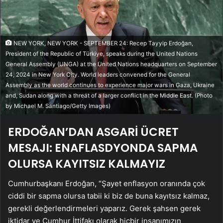
NEW YORK, NEW YORK - SEPTEMBER 24: Recep Tayyip Erdoğan,
President of the Republic of Türkiye, speaks during the United Nations
General Assembly (UNGA) at the United Nations headquarters on September
24, 2024 in New York City. World leaders convened for the General
Assembly as the world continues to experience major wars in Gaza, Ukraine
and, Sudan along with a threat of a larger conflict in the Middle East. (Photo
by Michael M. Santiago/Getty Images)
ERDOĞAN’DAN ASGARİ ÜCRET
MESAJI: ENAFLASDYONDA SAPMA
OLURSA KAYITSIZ KALMAYIZ
Cumhurbaşkanı Erdoğan, “Şayet enflasyon oranında çok
ciddi bir sapma olursa tabii ki biz de buna kayıtsız kalmaz,
gerekli değerlendirmeleri yaparız. Gerek şahsen gerek
iktidar ve Cumhur İttifakı olarak hiçbir insanımızın