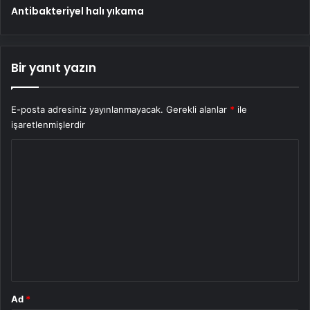
Antibakteriyel halı yıkama
Bir yanıt yazın
E-posta adresiniz yayınlanmayacak.
Gerekli alanlar
*
ile
işaretlenmişlerdir
Y
o
r
u
m
*
Ad
*