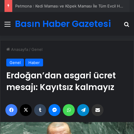
Petmona : Kedi Maması ve Köpek Maması İle Tüm Evcil Hayvan Ürünleri
Basın Haber Gazetesi
Menü
A
Anasayfa
/
Genel
Genel
Haber
Erdoğan’dan asgari ücret
mesajı: Kayıtsız kalmayız
Facebook
X
Tumblr
Messenger
WhatsApp
Telegram
Email'den paylaş