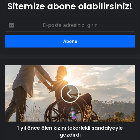
Sitemize abone olabilirsiniz!
E-
posta
adresinizi
girin
1
yıl
önce
ölen
kızını
tekerlekli
sandalyeyle
gezdirdi
1 yıl önce ölen kızını tekerlekli sandalyeyle
gezdirdi