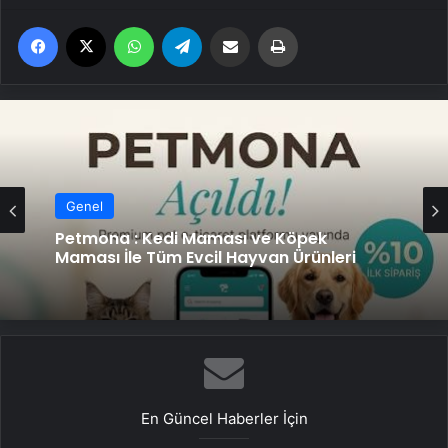
Facebook
X
WhatsApp
Telegram
Email'den paylaş
Yaz
Genel
Petmona : Kedi Maması ve Köpek
Maması İle Tüm Evcil Hayvan Ürünleri
En Güncel Haberler İçin