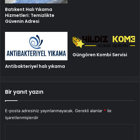
Batıkent Halı Yıkama
Hizmetleri: Temizlikte
Güvenin Adresi
Güngören Kombi Servisi
Antibakteriyel halı yıkama
Bir yanıt yazın
E-posta adresiniz yayınlanmayacak.
Gerekli alanlar
*
ile
işaretlenmişlerdir
Y
o