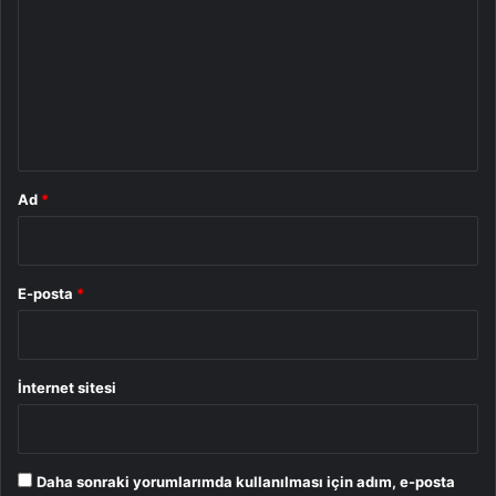
r
u
m
*
Ad
*
E-posta
*
İnternet sitesi
Daha sonraki yorumlarımda kullanılması için adım, e-posta