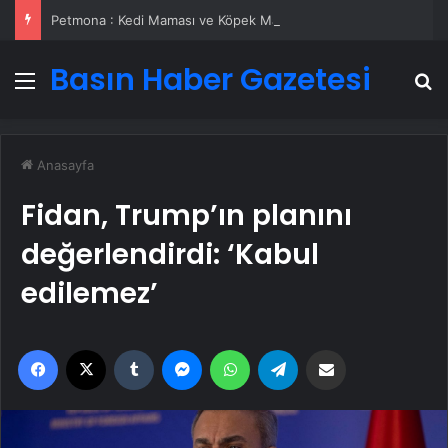
Petmona : Kedi Maması ve Köpek Maması İle Tüm Evcil Hayvan Ürünleri
Basın Haber Gazetesi
Menü
A
Anasayfa
Fidan, Trump’ın planını
değerlendirdi: ‘Kabul
edilemez’
Facebook
X
Tumblr
Messenger
WhatsApp
Telegram
Email'den paylaş