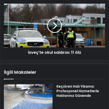
İsveç’te
okul
saldırısı:
11
ölü
İsveç’te okul saldırısı: 11 ölü
İlgili Makaleler
Keçiören Halı Yıkama:
Profesyonel Hizmetlerle
Halılarınız Güvende