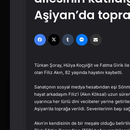
Aşiyan’da topra
Facebook
X
Tumblr
Messenger
Email'den paylaş
Türkan Şoray, Hülya Koçyiğit ve Fatma Girik ile
olan Filiz Akın, 82 yaşında hayatını kaybetti.
Sanatçının sosyal medya hesabından eşi Sönmez
hayat arkadaşım Filiz’i (Akın Köksal) uzun süre
uyarınca her türlü dini vecibeler yerine getiri
Aşiyan’da toprağa verildi. Sevenlerinin başı sağ 
Akın’ın kendisinin de bir meşale olduğu belirti