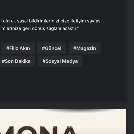
Serjoy : Dijital Medya Ajansı, Google
Reklam Ajansı, SEO Ajansı ve Web
i olarak yasal bildirimlerinizi bize iletişim sayfası
Tasarım Ajansı
rimlerinize geri dönüş sağlanılacaktır.”
UETDS Nedir ? Uetds.com İle Akıllı
Dijital Taşımacılık Yazılımı
Filiz Akın
Güncel
Magazin
Son Dakika
Sosyal Medya
Bahçe Mobilyaları Seçimi için Pratik
Rehber
Buharlı Koltuk Yıkama: Temizlikte
Yenilikçi Çözüm
Nişantaşı Üniversitesi’nden 2026 YKS
Adaylarına Çifte Güvence: Sabit
Ücret ve Kesintisiz Burs