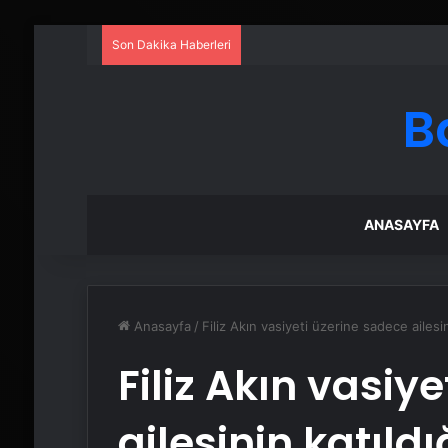
Son Dakika Haberleri
B
ANASAYFA
Anasayfa
/
Filiz Akın vasiyeti üzerine sadece ailesin
Filiz Akın vasiy
ailesinin katıldı