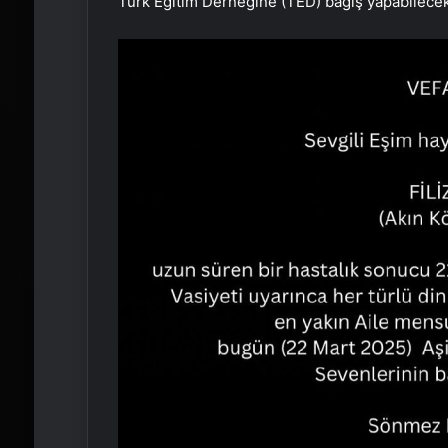
Türk Eğitim Derneğine (TED) bağış yapabilecekle