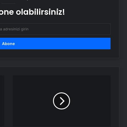
ne olabilirsiniz!
Serjoy : Dijital Medya Ajansı, Google
Reklam Ajansı, SEO Ajansı ve Web
Tasarım Ajansı
UETDS Nedir ? Uetds.com İle Akıllı
Dijital Taşımacılık Yazılımı
Bahçe Mobilyaları Seçimi için Pratik
Rehber
Survivor'da
sürpriz
aşk!
Buharlı Koltuk Yıkama: Temizlikte
Acun
Yenilikçi Çözüm
Ilıcalı
duyurdu
Nişantaşı Üniversitesi’nden 2026 YKS
Adaylarına Çifte Güvence: Sabit