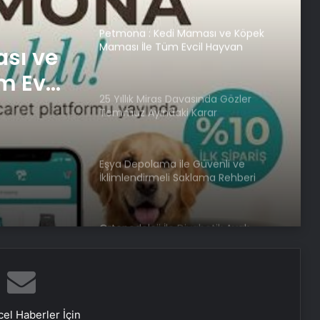
Petmona : Kedi Maması ve Köpek
Maması İle Tüm Evcil Hayvan
sı ve
Ürünleri
m Evcil
25 Yıllık Miras Davasında Gözler
Temmuz Ayındaki Karar
Duruşmasına Çevrildi
Eşya Depolama ile Güvenli ve
İklimlendirmeli Saklama Rehberi
Ortopodoloji İle Diyabetik Ayak
Yarası Tedavisi
Zihnin Gizemli Sınırları ve Ötesi :
Nasılnedir.com
el Haberler İçin