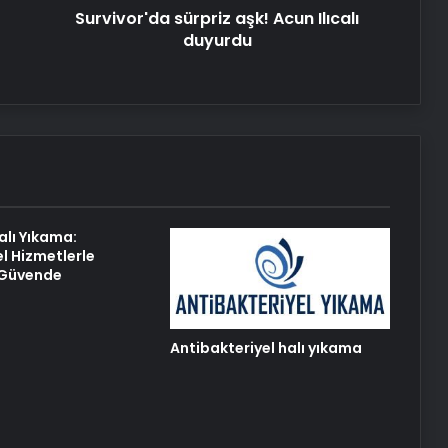
Ücret ve Kesintisiz Burs
Survivor'da sürpriz aşk! Acun Ilıcalı
duyurdu
Petmona : Kedi Maması ve Köpek
Maması İle Tüm Evcil Hayvan
Ürünleri
25 Yıllık Miras Davasında Gözler
Temmuz Ayındaki Karar
Duruşmasına Çevrildi
alı Yıkama:
Eşya Depolama ile Güvenli ve
l Hizmetlerle
İklimlendirmeli Saklama Rehberi
z Güvende
Ortopodoloji İle Diyabetik Ayak
Yarası Tedavisi
Antibakteriyel halı yıkama