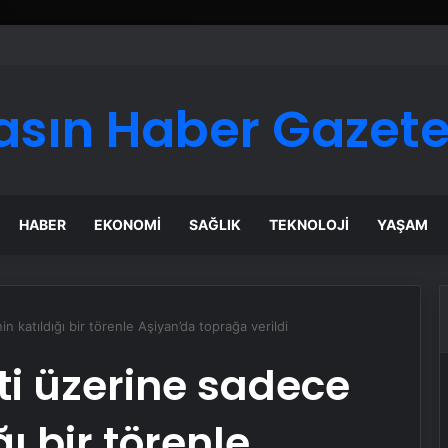
asın Haber Gazete
HABER
EKONOMI
SAĞLIK
TEKNOLOJI
YAŞAM
in katıldığı bir törenle Aşiyan’da toprağa verildi
eti üzerine sadece
ğı bir törenle