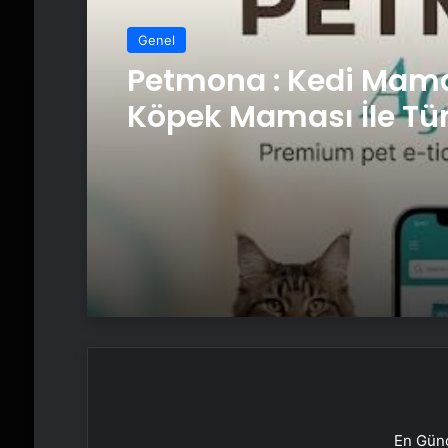
Genel
Petmona : Kedi Mama
Köpek Maması İle Tü
Hayvan Ürünleri
En Günc