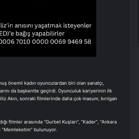
ş önemli kadın oyunculardan biri olan sanatçı,
larını da başkentte geçirdi. Oyunculuk kariyerinin ilk
Filiz Akın, sonraki filmlerinde daha çok masum, kırılgan
ldığı filmler arasında “Gurbet Kuşları”, “Kader”, “Ankara
Zihnin Gizemli Sınırları ve Ötesi :
ve “Memleketim” bulunuyor.
Nasılnedir.com