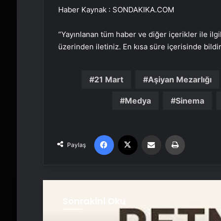
Haber Kaynak : SONDAKIKA.COM
“Yayınlanan tüm haber ve diğer içerikler ile ilgil
üzerinden iletiniz. En kısa süre içerisinde bildi
21 Mart
Aşiyan Mezarlığı
Medya
Sinema
Facebook
X
Email'den paylaş
Yaz
Paylaş
Sonrakini Oku