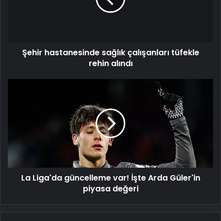
rehin
alındı
Şehir hastanesinde sağlık çalışanları tüfekle
rehin alındı
La
Liga'da
güncelleme
var!
İşte
Arda
Güler'in
piyasa
değeri
La Liga'da güncelleme var! İşte Arda Güler'in
piyasa değeri