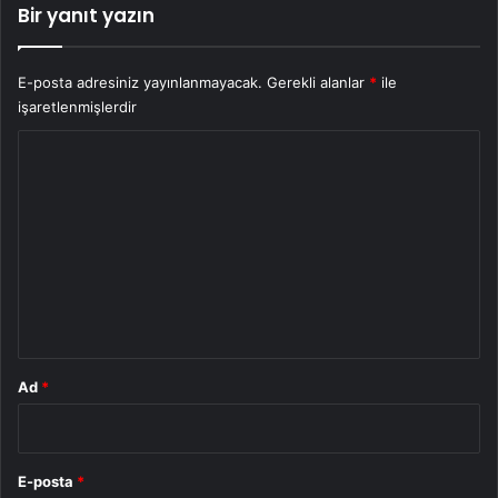
Bir yanıt yazın
E-posta adresiniz yayınlanmayacak.
Gerekli alanlar
*
ile
işaretlenmişlerdir
Y
o
r
u
m
*
Ad
*
E-posta
*