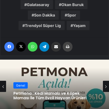
Galatasaray
Okan Buruk
Son Dakika
Spor
Trendyol Süper Lig
Yaşam
Facebook
X
WhatsApp
Telegram
Email'den paylaş
Yaz
Genel
Petmona : Kedi Maması ve Köpek
Maması İle Tüm Evcil Hayvan Ürünleri