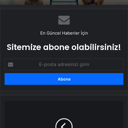
En Güncel Haberler İçin
Sitemize abone olabilirsiniz!
E-
posta
adresinizi
girin
Şehir
hastanesinde
sağlık
çalışanları
tüfekle