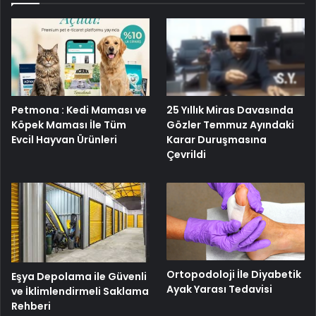
25 Yıllık Miras Davasında
Petmona : Kedi Maması ve
Gözler Temmuz Ayındaki
Köpek Maması İle Tüm
Karar Duruşmasına
Evcil Hayvan Ürünleri
Çevrildi
Ortopodoloji İle Diyabetik
Eşya Depolama ile Güvenli
Ayak Yarası Tedavisi
ve İklimlendirmeli Saklama
Rehberi