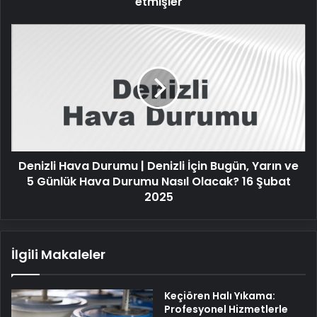
etmişler
Denizli
Hava
Durumu
|
Denizli
İçin
Bugün,
Yarın
ve
Denizli Hava Durumu | Denizli İçin Bugün, Yarın ve
5
Günlük
5 Günlük Hava Durumu Nasıl Olacak? 16 Şubat
Hava
2025
Durumu
Nasıl
Olacak?
İlgili Makaleler
16
Şubat
2025
Keçiören Halı Yıkama:
Profesyonel Hizmetlerle