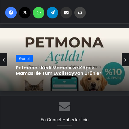
Facebook
X
WhatsApp
Telegram
Email'den paylaş
Yaz
Genel
Genel
25 Yıllık Miras Davasında Gözler Temmuz
Ayındaki Karar Duruşmasına Çevrildi
Petmona : Kedi Maması ve Köpek
Maması İle Tüm Evcil Hayvan Ürünleri
En Güncel Haberler İçin