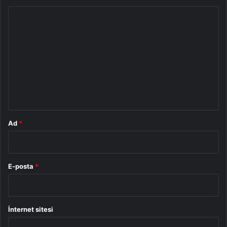
Y
o
r
u
m
*
Ad
*
E-posta
*
İnternet sitesi