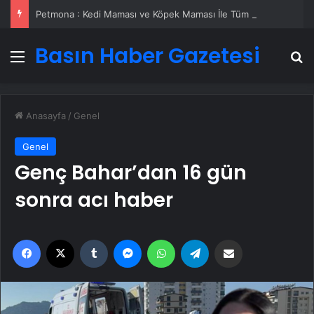
Petmona : Kedi Maması ve Köpek Maması İle Tüm Evcil Hayvan Ürünleri
Basın Haber Gazetesi
Menü
A
Anasayfa
/
Genel
Genel
Genç Bahar’dan 16 gün
sonra acı haber
Facebook
X
Tumblr
Messenger
WhatsApp
Telegram
Email'den paylaş