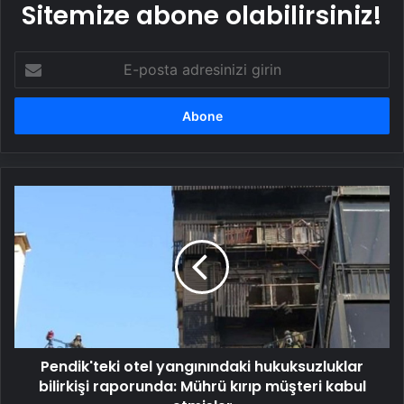
Sitemize abone olabilirsiniz!
E-
posta
adresinizi
girin
Pendik'teki
otel
yangınındaki
hukuksuzluklar
bilirkişi
raporunda:
Mührü
kırıp
müşteri
Pendik'teki otel yangınındaki hukuksuzluklar
kabul
etmişler
bilirkişi raporunda: Mührü kırıp müşteri kabul