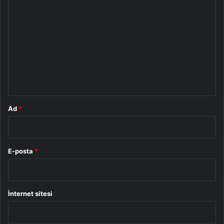
Y
o
r
u
m
*
Ad
*
E-posta
*
İnternet sitesi