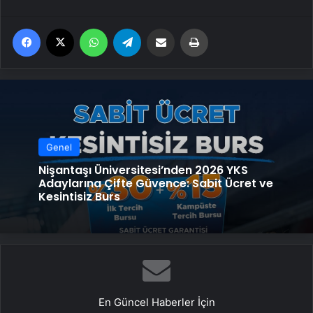
Facebook
X
WhatsApp
Telegram
Email'den paylaş
Yaz
Genel
Nişantaşı Üniversitesi’nden 2026 YKS
Adaylarına Çifte Güvence: Sabit Ücret ve
Kesintisiz Burs
En Güncel Haberler İçin