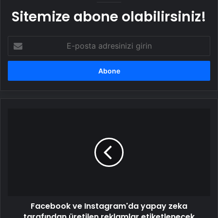
Sitemize abone olabilirsiniz!
E-
posta
adresinizi
girin
Facebook
ve
Instagram'da
yapay
zeka
tarafından
üretilen
reklamlar
etiketlenecek
Facebook ve Instagram'da yapay zeka
tarafından üretilen reklamlar etiketlenecek