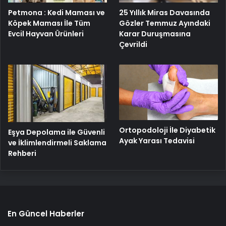
25 Yıllık Miras Davasında
Petmona : Kedi Maması ve
Gözler Temmuz Ayındaki
Köpek Maması İle Tüm
Karar Duruşmasına
Evcil Hayvan Ürünleri
Çevrildi
Ortopodoloji İle Diyabetik
Eşya Depolama ile Güvenli
Ayak Yarası Tedavisi
ve İklimlendirmeli Saklama
Rehberi
En Güncel Haberler