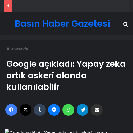
Basın Haber Gazetesi
Menü
A
Anasayfa
Google açıkladı: Yapay zeka
artık askeri alanda
kullanılabilir
Facebook
X
Tumblr
Messenger
WhatsApp
Telegram
Email'den paylaş