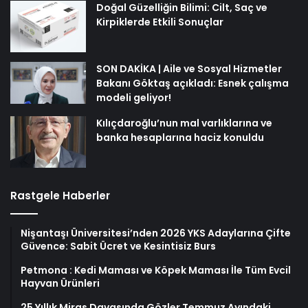
Doğal Güzelliğin Bilimi: Cilt, Saç ve
Kirpiklerde Etkili Sonuçlar
SON DAKİKA | Aile ve Sosyal Hizmetler
Bakanı Göktaş açıkladı: Esnek çalışma
modeli geliyor!
Kılıçdaroğlu’nun mal varlıklarına ve
banka hesaplarına haciz konuldu
Rastgele Haberler
Nişantaşı Üniversitesi’nden 2026 YKS Adaylarına Çifte
Güvence: Sabit Ücret ve Kesintisiz Burs
Petmona : Kedi Maması ve Köpek Maması İle Tüm Evcil
Hayvan Ürünleri
25 Yıllık Miras Davasında Gözler Temmuz Ayındaki