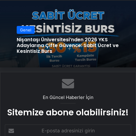
Genel
Nişantaşı Üniversitesi’nden 2026 YKS
Adaylarına Çifte Güvence: Sabit Ücret ve
Kesintisiz Burs
En Güncel Haberler İçin
Sitemize abone olabilirsiniz!
E-
posta