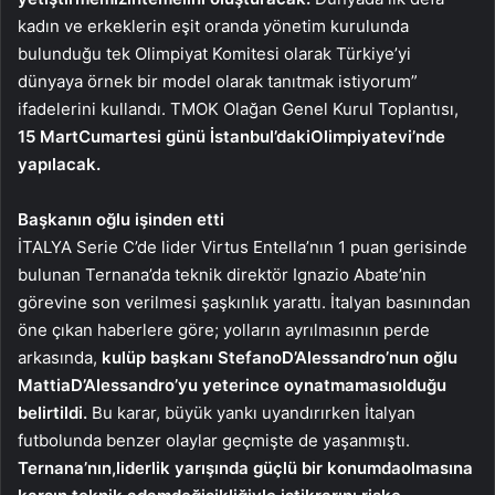
kadın ve erkeklerin eşit oranda yönetim kurulunda
bulunduğu tek Olimpiyat Komitesi olarak Türkiye’yi
dünyaya örnek bir model olarak tanıtmak istiyorum”
ifadelerini kullandı. TMOK Olağan Genel Kurul Toplantısı,
15 Mart
Cumartesi günü İstanbul’daki
Olimpiyatevi’nde
yapılacak.
Başkanın oğlu işinden etti
İTALYA Serie C’de lider Virtus Entella’nın 1 puan gerisinde
bulunan Ternana’da teknik direktör Ignazio Abate’nin
görevine son verilmesi şaşkınlık yarattı. İtalyan basınından
öne çıkan haberlere göre; yolların ayrılmasının perde
arkasında,
kulüp başkanı Stefano
D’Alessandro’nun oğlu
Mattia
D’Alessandro’yu yeterince oynatmaması
olduğu
belirtildi.
Bu karar, büyük yankı uyandırırken İtalyan
futbolunda benzer olaylar geçmişte de yaşanmıştı.
Ternana’nın,
liderlik yarışında güçlü bir konumda
olmasına