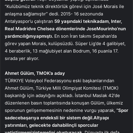
“Kulübümüz teknik direktörlük görevi için José Morais ile
anlaşma sağlamıştır” dedi. 2015- 16 sezonunda
Antalyaspor’u çalıştıran
59 yaşındaki teknik
adam, Inter,
Real Madrid
ve Chelsea dönemlerinde Jose
Mourinho’nun
yardımcılığını
yapmıştı.
En son İran takımı Sepahan’da
görev yapan Morais, kulüpsüzdü. Süper Lig’de 4 galibiyet,
4 beraberlik, 13 mağlubiyet alan Bodrum, 16 puanla 17.
sırada yer alıyor.
Ahmet Gülüm, TMOK’a aday
TÜRKIYE Voleybol Federasyonu eski başkanlarından
Ahmet Gülüm, Türkiye Milli Olimpiyat Komitesi (TMOK)
başkanlığı için adaylığını açıkladı. İstanbul Maslak 42’de
düzenlenen basın toplantısında konuşan Gülüm, ülkemiz
sporunun gelişememesinin nedenine vurgu yaparak,
“Spor
sadece
başarıya endeksli bir sistem değil.
Altyapı
yatırımları, gelecekte daha
bilinçli sporcular
yetiştirmemizin
temelini oluşturacak.
Dünyada ilk defa