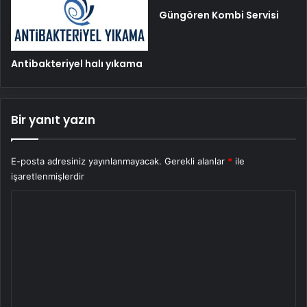
Güngören Kombi Servisi
Antibakteriyel halı yıkama
Bir yanıt yazın
E-posta adresiniz yayınlanmayacak.
Gerekli alanlar
*
ile
işaretlenmişlerdir
Y
o
r
u
m
*