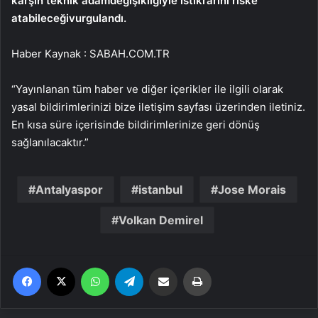
karşın teknik adam
değişikliğiyle istikrarını riske
atabileceği
vurgulandı.
Haber Kaynak : SABAH.COM.TR
“Yayınlanan tüm haber ve diğer içerikler ile ilgili olarak
yasal bildirimlerinizi bize iletişim sayfası üzerinden iletiniz.
En kısa süre içerisinde bildirimlerinize geri dönüş
sağlanılacaktır.”
Antalyaspor
istanbul
Jose Morais
Volkan Demirel
Facebook
X
WhatsApp
Telegram
Email'den paylaş
Yaz