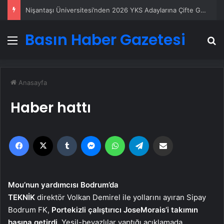
Petmona : Kedi Maması ve Köpek Maması İle Tüm Evcil Hayvan Ürünleri
Basın Haber Gazetesi
Menü
A
Anasayfa
Haber hattı
Facebook
X
Tumblr
Messenger
WhatsApp
Telegram
Email'den paylaş
Mou’nun yardımcısı Bodrum’da
TEKNİK
direktör Volkan Demirel ile yollarını ayıran Sipay
Bodrum FK,
Portekizli çalıştırıcı Jose
Morais’i takımın
başına getirdi.
Yeşil-beyazlılar yaptığı açıklamada