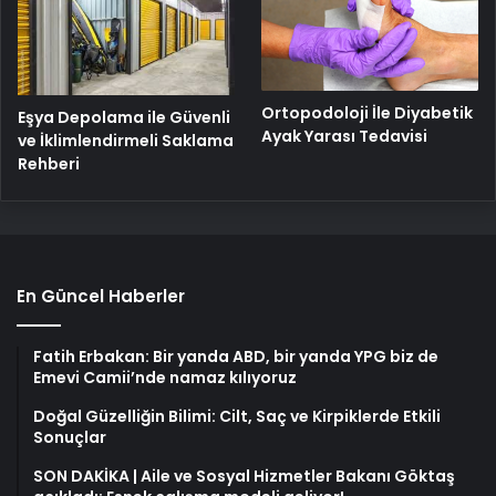
Ortopodoloji İle Diyabetik
Eşya Depolama ile Güvenli
Ayak Yarası Tedavisi
ve İklimlendirmeli Saklama
Rehberi
En Güncel Haberler
Fatih Erbakan: Bir yanda ABD, bir yanda YPG biz de
Emevi Camii’nde namaz kılıyoruz
Doğal Güzelliğin Bilimi: Cilt, Saç ve Kirpiklerde Etkili
Sonuçlar
SON DAKİKA | Aile ve Sosyal Hizmetler Bakanı Göktaş