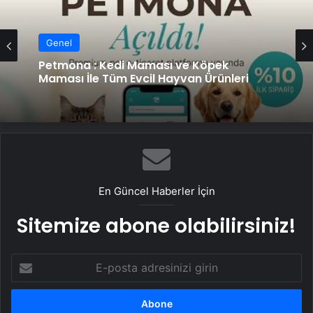
Genel
Petmona : Kedi Maması ve Köpek
Maması İle Tüm Evcil Hayvan Ürünleri
En Güncel Haberler İçin
Sitemize abone olabilirsiniz!
E-
posta
adresinizi
girin