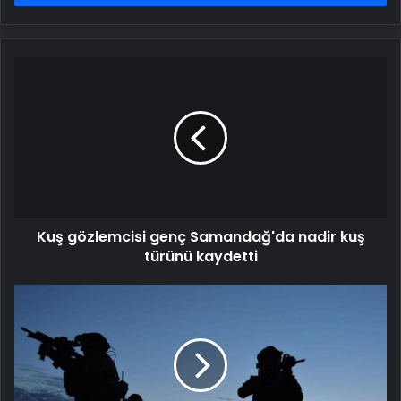
Kuş
gözlemcisi
genç
Samandağ'da
nadir
kuş
türünü
kaydetti
Kuş gözlemcisi genç Samandağ'da nadir kuş
türünü kaydetti
PKK'lı
2
terörist
teslim
oldu