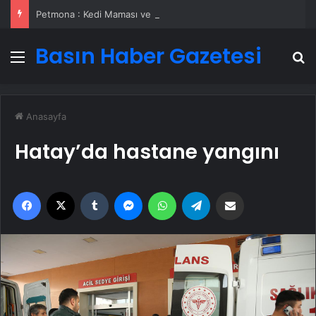
Petmona : Kedi Maması ve Köpek Maması İle Tüm Evcil Hayvan Ürünleri
Basın Haber Gazetesi
Menü
A
Anasayfa
Hatay’da hastane yangını
Facebook
X
Tumblr
Messenger
WhatsApp
Telegram
Email'den paylaş