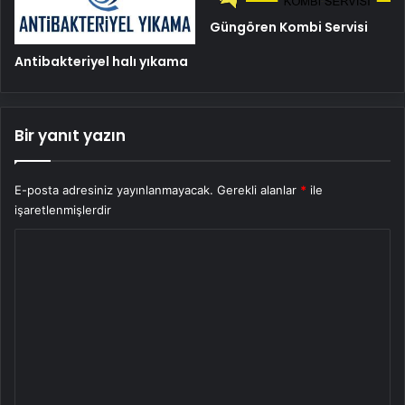
Güngören Kombi Servisi
Antibakteriyel halı yıkama
Bir yanıt yazın
E-posta adresiniz yayınlanmayacak.
Gerekli alanlar
*
ile
işaretlenmişlerdir
Y
o
r
u
m
*