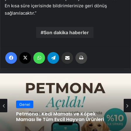
En kısa süre içerisinde bildirimlerinize geri dönüş
sağlanılacaktır.”
Son dakika haberler
Facebook
X
WhatsApp
Telegram
Email'den paylaş
Yaz
Genel
Petmona : Kedi Maması ve Köpek
Maması İle Tüm Evcil Hayvan Ürünleri