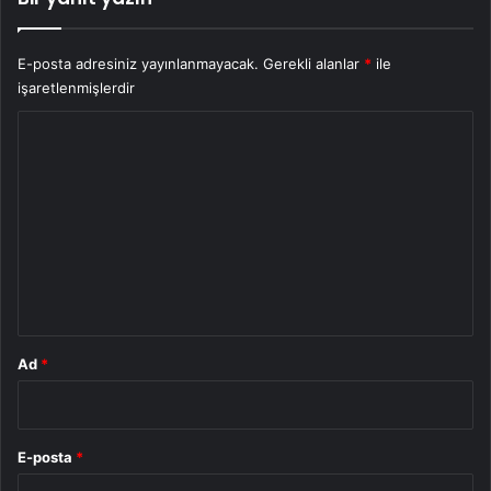
E-posta adresiniz yayınlanmayacak.
Gerekli alanlar
*
ile
işaretlenmişlerdir
Y
o
r
u
m
*
Ad
*
E-posta
*