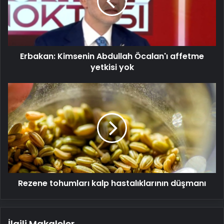
affetme
yetkisi
yok
Erbakan: Kimsenin Abdullah Öcalan'ı affetme
yetkisi yok
Rezene
tohumları
kalp
hastalıklarının
düşmanı
Rezene tohumları kalp hastalıklarının düşmanı
İlgili Makaleler