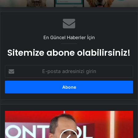
En Güncel Haberler İçin
Sitemize abone olabilirsiniz!
E-
posta
adresinizi
girin
Erbakan:
Kimsenin
Abdullah
Öcalan'ı