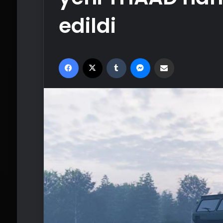
edildi
Facebook
X
Tumblr
Messenger
Email'den paylaş