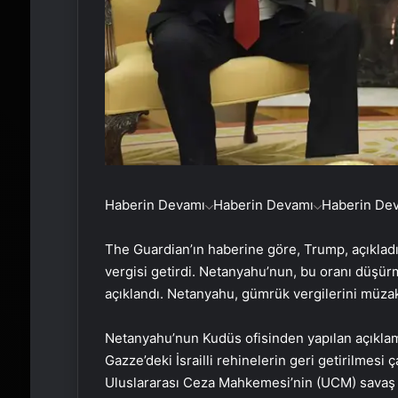
Haberin Devamı
Haberin Devamı
Haberin De
The Guardian’ın haberine göre, Trump, açıkladığ
vergisi getirdi. Netanyahu’nun, bu oranı düşü
açıklandı. Netanyahu, gümrük vergilerini müzak
Netanyahu’nun Kudüs ofisinden yapılan açıklam
Gazze’deki İsrailli rehinelerin geri getirilmesi ça
Uluslararası Ceza Mahkemesi’nin (UCM) savaş su