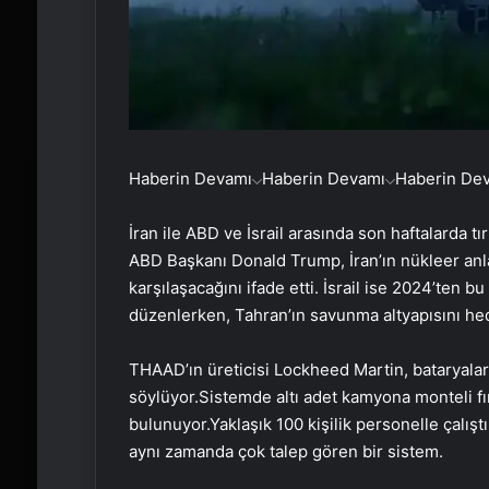
Haberin Devamı
Haberin Devamı
Haberin De
İran ile ABD ve İsrail arasında son haftalarda tı
ABD Başkanı Donald Trump, İran’ın nükleer an
karşılaşacağını ifade etti. İsrail ise 2024’ten bu 
düzenlerken, Tahran’ın savunma altyapısını hed
THAAD’ın üreticisi Lockheed Martin, bataryaların
söylüyor.Sistemde altı adet kamyona monteli fırl
bulunuyor.Yaklaşık 100 kişilik personelle çalışt
aynı zamanda çok talep gören bir sistem.