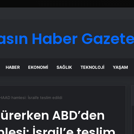
 Maması İle Tüm Evcil Hayvan Ürünleri
asın Haber Gazete
HABER
EKONOMI
SAĞLIK
TEKNOLOJI
YAŞAM
AAD hamlesi: İsrail’e teslim edildi
 sürerken ABD’den
si: İsrail’e teslim