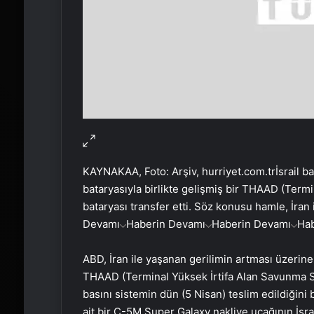
KAYNAK
AA, Foto: Arşiv, hurriyet.com.tr
İsrail b
bataryasıyla birlikte gelişmiş bir THAAD (Ter
bataryası transfer etti. Söz konusu hamle, İran 
Devamı
Haberin Devamı
Haberin Devamı
Ha
ABD, İran ile yaşanan gerilimin artması üzerine İs
THAAD (Terminal Yüksek İrtifa Alan Savunma Sis
basını sistemin dün (5 Nisan) teslim edildiğini 
ait bir C-5M Super Galaxy nakliye uçağının İsra