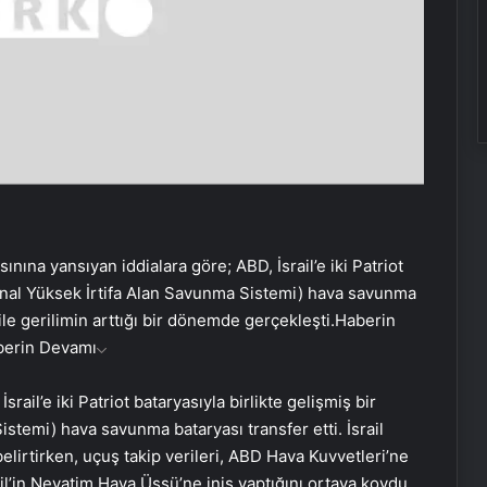
asınına yansıyan iddialara göre; ABD, İsrail’e iki Patriot
minal Yüksek İrtifa Alan Savunma Sistemi) hava savunma
ile gerilimin arttığı bir dönemde gerçekleşti.
Haberin
berin Devamı
rail’e iki Patriot bataryasıyla birlikte gelişmiş bir
temi) hava savunma bataryası transfer etti. İsrail
belirtirken, uçuş takip verileri, ABD Hava Kuvvetleri’ne
il’in Nevatim Hava Üssü’ne iniş yaptığını ortaya koydu.