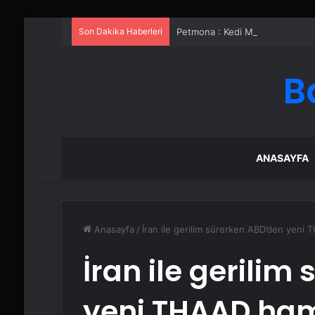
Son Dakika Haberleri
Petmona : Kedi Maması ve Köpek
B
ANASAYFA
Anasayfa
/
İran ile gerilim sürerken ABD’den yeni TH
İran ile gerilim
yeni THAAD hamle