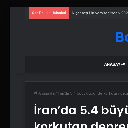
Son Dakika Haberleri
Petmona : Kedi Maması ve Köpek
B
ANASAYFA
Anasayfa
/
İran’da 5.4 büyüklüğünde korkutan de
İran’da 5.4 bü
korkutan depr