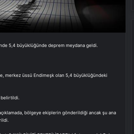
ntinde 5,4 büyüklüğünde deprem meydana geldi.
göre, merkez üssü Endimeşk olan 5,4 büyüklüğündeki
elirtildi.
çıklamada, bölgeye ekiplerin gönderildiği ancak şu ana
Zihnin Gizemli Sınırları ve Ötesi :
ildi.
Nasılnedir.com