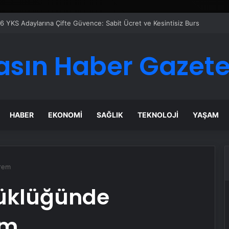
 Maması İle Tüm Evcil Hayvan Ürünleri
asın Haber Gazete
HABER
EKONOMI
SAĞLIK
TEKNOLOJI
YAŞAM
prem
yüklüğünde
em