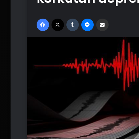
Facebook
X
Tumblr
Messenger
Email'den paylaş