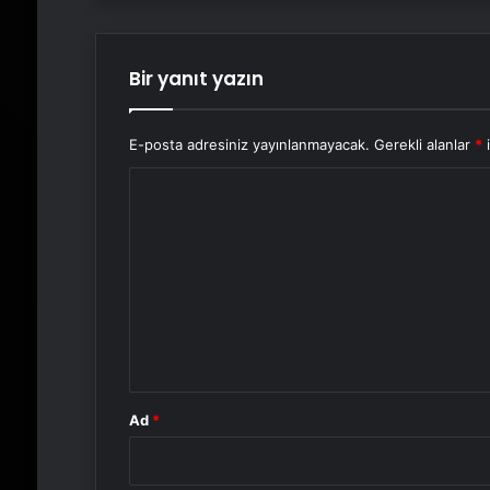
Bir yanıt yazın
E-posta adresiniz yayınlanmayacak.
Gerekli alanlar
*
i
Y
o
r
u
m
*
Ad
*