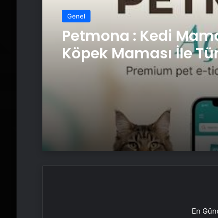
Genel
Petmona : Kedi Mama
Köpek Maması İle Tü
Hayvan Ürünleri
En Günc