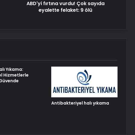
ABD'yi fırtına vurdu! Çok sayıda
eyalette felaket: 9 ölü
Petmona : Kedi Maması ve Köpek
Maması İle Tüm Evcil Hayvan
Ürünleri
25 Yıllık Miras Davasında Gözler
Temmuz Ayındaki Karar
Duruşmasına Çevrildi
alı Yıkama:
Eşya Depolama ile Güvenli ve
l Hizmetlerle
İklimlendirmeli Saklama Rehberi
z Güvende
Ortopodoloji İle Diyabetik Ayak
Yarası Tedavisi
Antibakteriyel halı yıkama