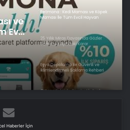
Petmona : Kedi Maması ve Köpek
Maması İle Tüm Evcil Hayvan
sı ve
Ürünleri
m Evcil
25 Yıllık Miras Davasında Gözler
Temmuz Ayındaki Karar
Duruşmasına Çevrildi
Eşya Depolama ile Güvenli ve
İklimlendirmeli Saklama Rehberi
Ortopodoloji İle Diyabetik Ayak
Yarası Tedavisi
Zihnin Gizemli Sınırları ve Ötesi :
Nasılnedir.com
el Haberler İçin