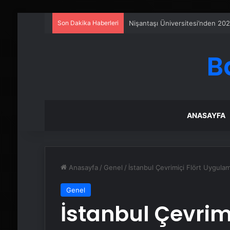
Son Dakika Haberleri
Petmona : Kedi Maması ve Köpek
B
ANASAYFA
Anasayfa
/
Genel
/
İstanbul Çevrimiçi Flört Uygulam
Genel
İstanbul Çevrimi