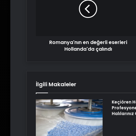
eserleri
Hollanda'da
çalındı
Romanya'nın en değerli eserleri
Hollanda'da çalındı
İlgili Makaleler
Keçiören H
Profesyone
Halılarını