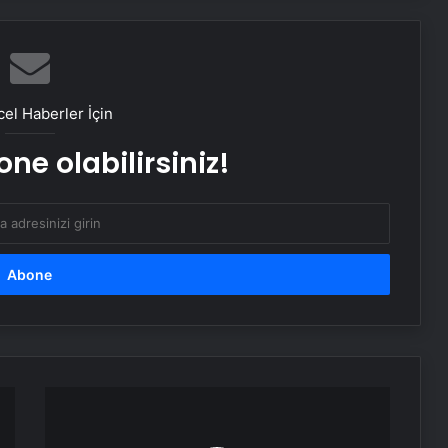
Yarası Tedavisi
Zihnin Gizemli Sınırları ve Ötesi :
Nasılnedir.com
el Haberler İçin
ne olabilirsiniz!
Serjoy : Dijital Medya Ajansı, Google
Reklam Ajansı, SEO Ajansı ve Web
Tasarım Ajansı
UETDS Nedir ? Uetds.com İle Akıllı
Dijital Taşımacılık Yazılımı
Bahçe Mobilyaları Seçimi için Pratik
Rehber
Mavi
Lisans
ile
Buharlı Koltuk Yıkama: Temizlikte