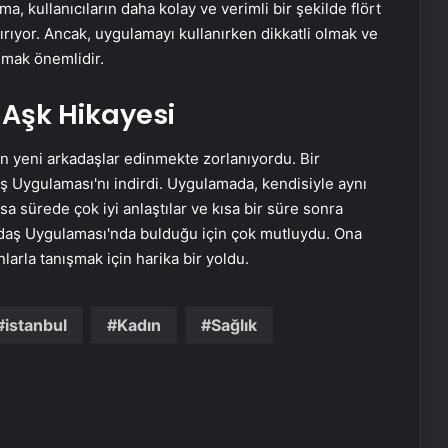
ma, kullanıcıların daha kolay ve verimli bir şekilde flört
ırıyor. Ancak, uygulamayı kullanırken dikkatli olmak ve
nmak önemlidir.
Zihnin Gizemli Sınırları ve Ötesi :
Nasılnedir.com
e Aşk Hikayesi
in yeni arkadaşlar edinmekte zorlanıyordu. Bir
Serjoy : Dijital Medya Ajansı, Google
Reklam Ajansı, SEO Ajansı ve Web
ş Uygulaması'nı indirdi. Uygulamada, kendisiyle aynı
Tasarım Ajansı
 kısa sürede çok iyi anlaştılar ve kısa bir süre sonra
adaş Uygulaması'nda bulduğu için çok mutluydu. Ona
UETDS Nedir ? Uetds.com İle Akıllı
arla tanışmak için harika bir yoldu.
Dijital Taşımacılık Yazılımı
istanbul
Kadın
Sağlık
Bahçe Mobilyaları Seçimi için Pratik
Rehber
Buharlı Koltuk Yıkama: Temizlikte