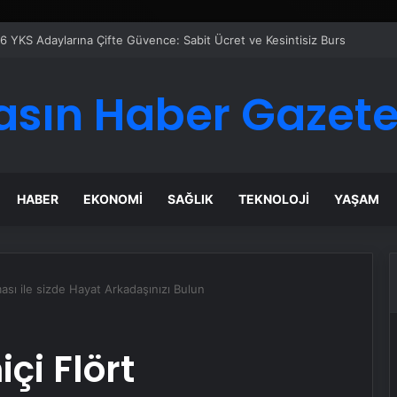
 Maması İle Tüm Evcil Hayvan Ürünleri
asın Haber Gazete
HABER
EKONOMI
SAĞLIK
TEKNOLOJI
YAŞAM
ası ile sizde Hayat Arkadaşınızı Bulun
çi Flört