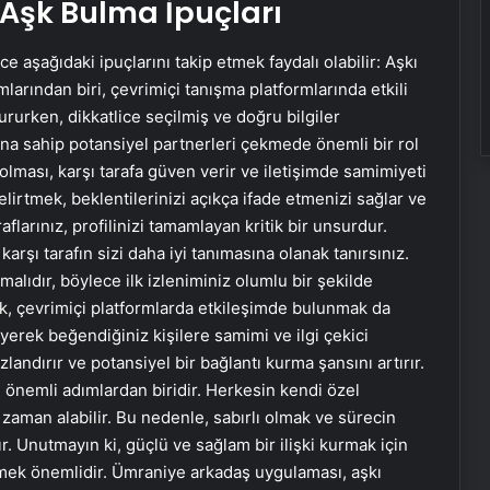
e Aşk Bulma İpuçları
 aşağıdaki ipuçlarını takip etmek faydalı olabilir: Aşkı
arından biri, çevrimiçi tanışma platformlarında etkili
tururken, dikkatlice seçilmiş ve doğru bilgiler
arına sahip potansiyel partnerleri çekmede önemli bir rol
 olması, karşı tarafa güven verir ve iletişimde samimiyeti
 belirtmek, beklentilerinizi açıkça ifade etmenizi sağlar ve
aflarınız, profilinizi tamamlayan kritik bir unsurdur.
 karşı tarafın sizi daha iyi tanımasına olanak tanırsınız.
tmalıdır, böylece ilk izleniminiz olumlu bir şekilde
mak, çevrimiçi platformlarda etkileşimde bulunmak da
leyerek beğendiğiniz kişilere samimi ve ilgi çekici
andırır ve potansiyel bir bağlantı kurma şansını artırır.
 önemli adımlardan biridir. Herkesin kendi özel
 zaman alabilir. Bu nedenle, sabırlı olmak ve sürecin
ır. Unutmayın ki, güçlü ve sağlam bir ilişki kurmak için
tmek önemlidir. Ümraniye arkadaş uygulaması, aşkı