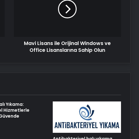
Orijinal
Yenilikçi Çözüm
Windows
ve
Office
Nişantaşı Üniversitesi’nden 2026 YKS
Lisanslarına
Adaylarına Çifte Güvence: Sabit
Sahip
Ücret ve Kesintisiz Burs
Mavi Lisans ile Orijinal Windows ve
Olun
Office Lisanslarına Sahip Olun
Petmona : Kedi Maması ve Köpek
Maması İle Tüm Evcil Hayvan
Ürünleri
25 Yıllık Miras Davasında Gözler
Temmuz Ayındaki Karar
Duruşmasına Çevrildi
alı Yıkama:
l Hizmetlerle
Eşya Depolama ile Güvenli ve
z Güvende
İklimlendirmeli Saklama Rehberi
Antibakteriyel halı yıkama