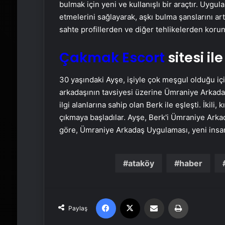
bulmak için yeni ve kullanışlı bir araçtır. Uygula
etmelerini sağlayarak, aşkı bulma şanslarını art
sahte profillerden ve diğer tehlikelerden koru
Çakmak Escort
sitesi il
30 yaşındaki Ayşe, işiyle çok meşgul olduğu iç
arkadaşının tavsiyesi üzerine Ümraniye Arkada
ilgi alanlarına sahip olan Berk ile eşleşti. İkili,
çıkmaya başladılar. Ayşe, Berk'i Ümraniye Ark
göre, Ümraniye Arkadaş Uygulaması, yeni insanl
ataköy
haber
Facebook
X
Email'den paylaş
Yaz
Paylaş