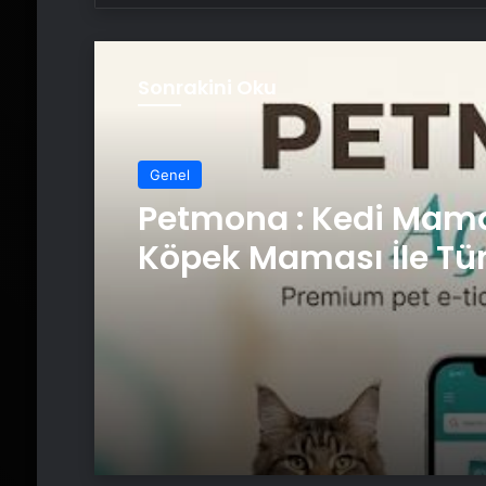
Sonrakini Oku
Genel
Petmona : Kedi Mama
Köpek Maması İle Tü
Hayvan Ürünleri