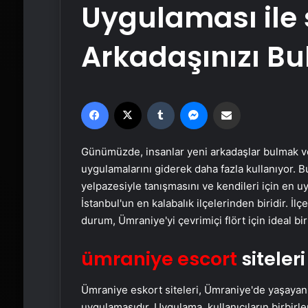
Uygulaması ile 
Arkadaşınızı Bu
Facebook
X
Tumblr
Messenger
Email'den paylaş
Günümüzde, insanlar yeni arkadaşlar bulmak vey
uygulamalarını giderek daha fazla kullanıyor. B
yelpazesiyle tanışmasını ve kendileri için en uy
İstanbul'un en kalabalık ilçelerinden biridir. İ
durum, Ümraniye'yi çevrimiçi flört için ideal bi
ümraniye escort
siteler
Ümraniye eskort siteleri, Ümraniye'de yaşayan i
uygulamasıdır. Uygulama, kullanıcıların birbirle