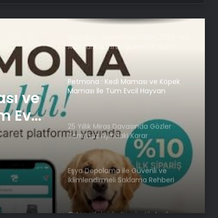
Yenilikçi Çözüm
Nişantaşı Üniversitesi’nden 2026 YKS
Adaylarına Çifte Güvence: Sabit
Ücret ve Kesintisiz Burs
Petmona : Kedi Maması ve Köpek
Maması İle Tüm Evcil Hayvan
sı ve
Ürünleri
m Evcil
25 Yıllık Miras Davasında Gözler
Temmuz Ayındaki Karar
Duruşmasına Çevrildi
Eşya Depolama ile Güvenli ve
İklimlendirmeli Saklama Rehberi
Ortopodoloji İle Diyabetik Ayak