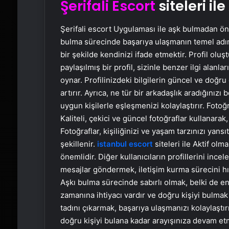
Şerifali Escort
siteleri il
Şerifali escort Uygulaması ile aşk bulmadan önce
bulma sürecinde başarıya ulaşmanın temel adıml
bir şekilde kendinizi ifade etmektir. Profil oluş
paylaşılmış bir profil, sizinle benzer ilgi alanl
oynar. Profilinizdeki bilgilerin güncel ve doğru
artırır. Ayrıca, ne tür bir arkadaşlık aradığınızı
uygun kişilerle eşleşmenizi kolaylaştırır. Fotoğr
Kaliteli, çekici ve güncel fotoğraflar kullanarak,
Fotoğraflar, kişiliğinizi ve yaşam tarzınızı yansı
şekillenir.
istanbul escort
siteleri ile Aktif ol
önemlidir. Diğer kullanıcıların profillerini ince
mesajlar göndermek, iletişim kurma sürecini hızl
Aşkı bulma sürecinde sabırlı olmak, belki de en
zamanına ihtiyacı vardır ve doğru kişiyi bulmak
tadını çıkarmak, başarıya ulaşmanızı kolaylaştır
doğru kişiyi bulana kadar arayışınıza devam e