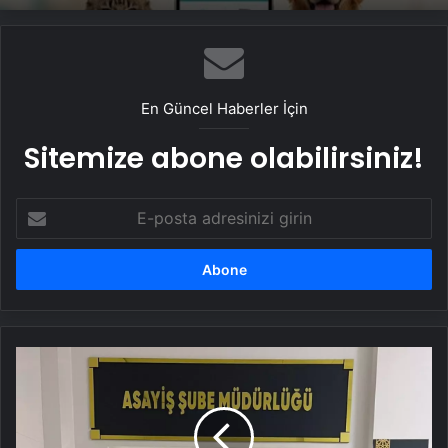
En Güncel Haberler İçin
Sitemize abone olabilirsiniz!
E-
posta
adresinizi
girin
Kocaeli'de
Kıskançlık
Tartışması:
Eşini
Öldüren