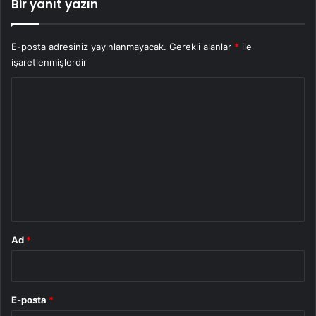
Bir yanıt yazın
E-posta adresiniz yayınlanmayacak.
Gerekli alanlar
*
ile
işaretlenmişlerdir
Y
o
r
u
m
*
Ad
*
E-posta
*