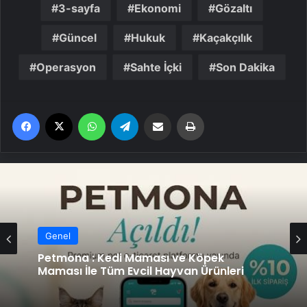
3-sayfa
Ekonomi
Gözaltı
Güncel
Hukuk
Kaçakçılık
Operasyon
Sahte İçki
Son Dakika
Facebook
X
WhatsApp
Telegram
Email'den paylaş
Yaz
Genel
Petmona : Kedi Maması ve Köpek
Maması İle Tüm Evcil Hayvan Ürünleri