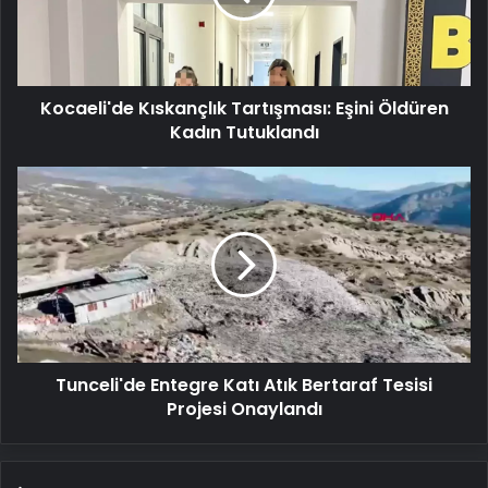
Kadın
Tutuklandı
Kocaeli'de Kıskançlık Tartışması: Eşini Öldüren
Kadın Tutuklandı
Tunceli'de
Entegre
Katı
Atık
Bertaraf
Tesisi
Projesi
Onaylandı
Tunceli'de Entegre Katı Atık Bertaraf Tesisi
Projesi Onaylandı