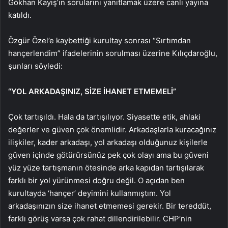
Gökhan Kayış’ın sorularını yanıtlamak üzere canlı yayına
katıldı.
Özgür Özel’e kaybettiği kurultay sonrası “Sırtımdan
hançerlendim” ifadelerinin sorulması üzerine Kılıçdaroğlu,
şunları söyledi:
“YOL ARKADAŞINIZ, SİZE İHANET ETMEMELİ”
Çok tartışıldı. Hala da tartışılıyor. Siyasette etik, ahlaki
değerler ve güven çok önemlidir. Arkadaşlarla kuracağınız
ilişkiler, kader arkadaşı, yol arkadaşı olduğunuz kişilerle
güven içinde götürürsünüz pek çok olayı ama bu güveni
yüz yüze tartışmanın ötesinde arka kapıdan tartışılarak
farklı bir yol yürünmesi doğru değil. O açıdan ben
kurultayda ‘hançer’ deyimini kullanmıştım. Yol
arkadaşınızın size ihanet etmemesi gerekir. Bir tereddüt,
farklı görüş varsa çok rahat dillendirilebilir. CHP’nin