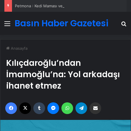
Petmona : Kedi Maması ve Köpek Maması İle Tüm Evcil Hayvan Ürünleri
Basın Haber Gazetesi
Menü
A
Anasayfa
Kılıçdaroğlu’ndan
İmamoğlu’na: Yol arkadaşı
ihanet etmez
Facebook
X
Tumblr
Messenger
WhatsApp
Telegram
Email'den paylaş