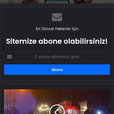
En Güncel Haberler İçin
Sitemize abone olabilirsiniz!
E-
posta
adresinizi
girin
Çanakkale'de
otluk
yangını
kontrol
altına