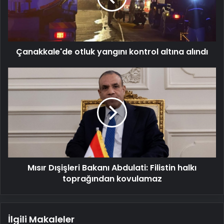
alındı
Çanakkale'de otluk yangını kontrol altına alındı
Mısır
Dışişleri
Bakanı
Abdulati:
Filistin
halkı
toprağından
kovulamaz
Mısır Dışişleri Bakanı Abdulati: Filistin halkı
toprağından kovulamaz
İlgili Makaleler