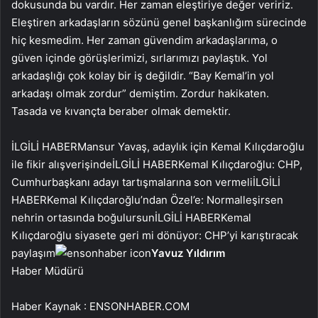
dokusunda bu vardır. Her zaman eleştiriye değer veririz.
Eleştiren arkadaşların sözünü genel başkanlığım sürecinde
hiç kesmedim. Her zaman güvendim arkadaşlarıma, o
güven içinde görüşlerimizi, sırlarımızı paylaştık. Yol
arkadaşlığı çok kolay bir iş değildir. “Bay Kemal’in yol
arkadaşı olmak zordur” demiştim. Zordur hakikaten.
Tasada ve kıvançta beraber olmak demektir.
İLGİLİ HABER
Mansur Yavaş, adaylık için Kemal Kılıçdaroğlu
ile fikir alışverişinde
İLGİLİ HABER
Kemal Kılıçdaroğlu: CHP,
Cumhurbaşkanı adayı tartışmalarına son vermeli
İLGİLİ
HABER
Kemal Kılıçdaroğlu’ndan Özel’e: Normalleşirsen
nehrin ortasında boğulursun
İLGİLİ HABER
Kemal
Kılıçdaroğlu siyasete geri mi dönüyor: CHP’yi karıştıracak
paylaşım
Yavuz Yıldırım
Haber Müdürü
Haber Kaynak : ENSONHABER.COM