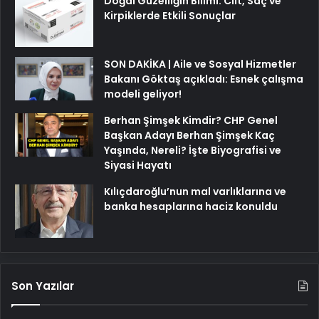
Doğal Güzelliğin Bilimi: Cilt, Saç ve
Kirpiklerde Etkili Sonuçlar
SON DAKİKA | Aile ve Sosyal Hizmetler
Bakanı Göktaş açıkladı: Esnek çalışma
modeli geliyor!
Berhan Şimşek Kimdir? CHP Genel
Başkan Adayı Berhan Şimşek Kaç
Yaşında, Nereli? İşte Biyografisi ve
Siyasi Hayatı
Kılıçdaroğlu’nun mal varlıklarına ve
banka hesaplarına haciz konuldu
Son Yazılar