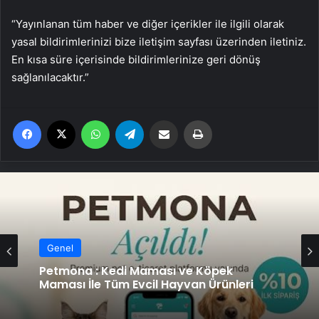
“Yayınlanan tüm haber ve diğer içerikler ile ilgili olarak
yasal bildirimlerinizi bize iletişim sayfası üzerinden iletiniz.
En kısa süre içerisinde bildirimlerinize geri dönüş
sağlanılacaktır.”
Facebook
X
WhatsApp
Telegram
Email'den paylaş
Yaz
Genel
Petmona : Kedi Maması ve Köpek
Maması İle Tüm Evcil Hayvan Ürünleri