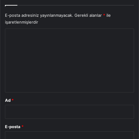
E-posta adresiniz yayınlanmayacak.
Gerekli alanlar
*
ile
işaretlenmişlerdir
Y
o
r
u
m
*
Ad
*
E-posta
*