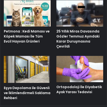
25 Yıllık Miras Davasında
Petmona : Kedi Maması ve
Gözler Temmuz Ayındaki
Köpek Maması İle Tüm
Karar Duruşmasına
Evcil Hayvan Ürünleri
Çevrildi
Ortopodoloji İle Diyabetik
Eşya Depolama ile Güvenli
Ayak Yarası Tedavisi
ve İklimlendirmeli Saklama
Rehberi