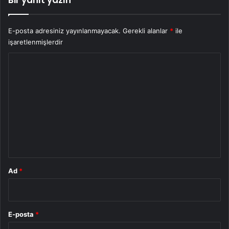
E-posta adresiniz yayınlanmayacak.
Gerekli alanlar
*
ile
işaretlenmişlerdir
Y
o
r
u
m
*
Ad
*
E-posta
*