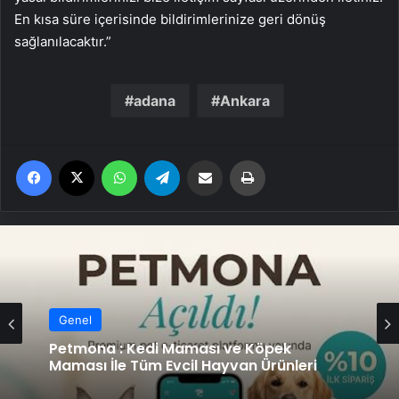
En kısa süre içerisinde bildirimlerinize geri dönüş
sağlanılacaktır.”
adana
Ankara
Facebook
X
WhatsApp
Telegram
Email'den paylaş
Yaz
Genel
Genel
Petmona : Kedi Maması ve Köpek
Maması İle Tüm Evcil Hayvan Ürünleri