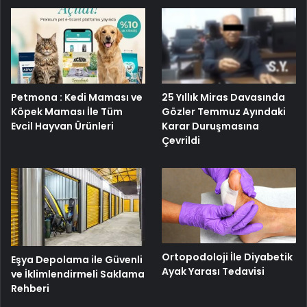
25 Yıllık Miras Davasında
Petmona : Kedi Maması ve
Gözler Temmuz Ayındaki
Köpek Maması İle Tüm
Karar Duruşmasına
Evcil Hayvan Ürünleri
Çevrildi
Ortopodoloji İle Diyabetik
Eşya Depolama ile Güvenli
Ayak Yarası Tedavisi
ve İklimlendirmeli Saklama
Rehberi