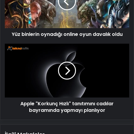
oyun
davalık
oldu
Yüz binlerin oynadığı online oyun davalık oldu
Apple
"Korkunç
Hızlı"
tanıtımını
cadılar
bayramında
yapmayı
planlıyor
Apple "Korkunç Hızlı" tanıtımını cadılar
bayramında yapmayı planlıyor