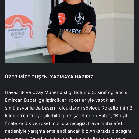
ÜZERİMİZE DÜŞENİ YAPMAYA HAZIRIZ
Havacılık ve Uzay Mühendisliği Bölümü 3. sınıf öğrencisi
Emircan Babat, geliştirdikleri roketleriyle yaptıkları
simülasyonlarda başarılı olduklarını söyledi. Roketlerinin 3
kilometre irtifaya çıkabildiğine işaret eden Babat, “Bu yıl
finale kaldık ve roketimizi uçuracağız. Hava muhalefeti
nedeniyle yarışma ertelendi ancak biz Ankara’da olacağını
umuyoruz. Roketimizi hazırladık ve bitirdik şuanda uçuş