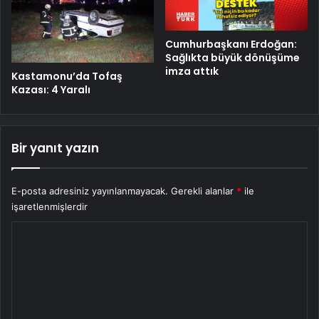
Cumhurbaşkanı Erdoğan:
Sağlıkta büyük dönüşüme
imza attık
Kastamonu’da Tofaş
Kazası: 4 Yaralı
Bir yanıt yazın
E-posta adresiniz yayınlanmayacak.
Gerekli alanlar
*
ile
işaretlenmişlerdir
Y
o
r
u
m