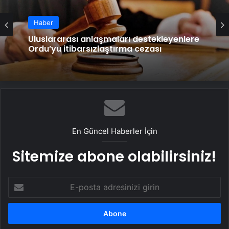
Haber
Uluslararası anlaşmaları destekleyenlere
Ordu’yu itibarsızlaştırma cezası
En Güncel Haberler İçin
Sitemize abone olabilirsiniz!
E-
posta
adresinizi
girin