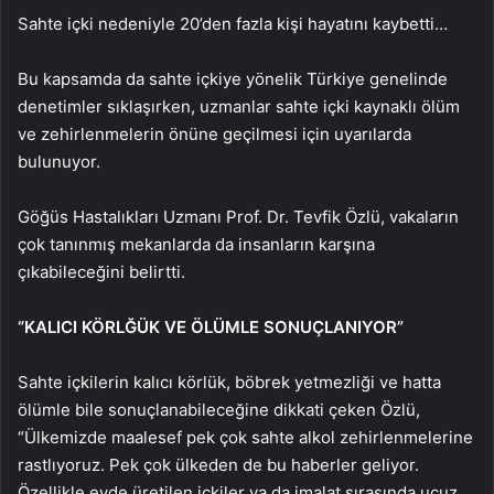
Sahte içki nedeniyle 20’den fazla kişi hayatını kaybetti…
Bu kapsamda da sahte içkiye yönelik Türkiye genelinde
denetimler sıklaşırken, uzmanlar sahte içki kaynaklı ölüm
ve zehirlenmelerin önüne geçilmesi için uyarılarda
bulunuyor.
Göğüs Hastalıkları Uzmanı Prof. Dr. Tevfik Özlü, vakaların
çok tanınmış mekanlarda da insanların karşına
çıkabileceğini belirtti.
“KALICI KÖRLĞÜK VE ÖLÜMLE SONUÇLANIYOR”
Sahte içkilerin kalıcı körlük, böbrek yetmezliği ve hatta
ölümle bile sonuçlanabileceğine dikkati çeken Özlü,
“Ülkemizde maalesef pek çok sahte alkol zehirlenmelerine
rastlıyoruz. Pek çok ülkeden de bu haberler geliyor.
Özellikle evde üretilen içkiler ya da imalat sırasında ucuz