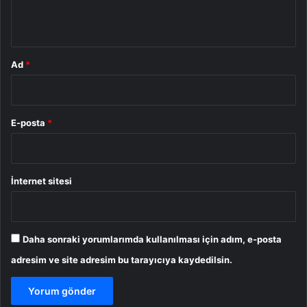
*
Ad
*
E-posta
*
İnternet sitesi
Daha sonraki yorumlarımda kullanılması için adım, e-posta
adresim ve site adresim bu tarayıcıya kaydedilsin.