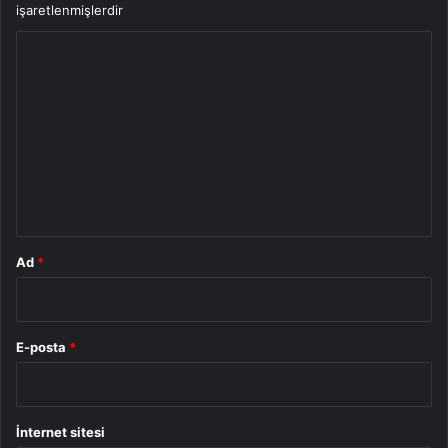
işaretlenmişlerdir
Y
o
r
u
m
*
Ad
*
E-posta
*
İnternet sitesi