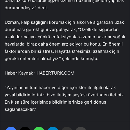
daha az süre kalarak egzersizimizi düzenli şekilde yapmak
durumundayız.” dedi.
Uzman, kalp sağlığını korumak için alkol ve sigaradan uzak
durulması gerektiğini vurgulayarak, “Özellikle sigaradan
uzak durmalıyız çünkü enfeksiyonlara zemin hazırlar soğuk
havalarda, biraz daha önem arz ediyor bu konu. En önemli
faktörlerden birisi stres. Hayatta stresimizi azaltmak için
gerekli önlemleri almalıyız.” şeklinde konuştu.
Haber Kaynak : HABERTURK.COM
“Yayınlanan tüm haber ve diğer içerikler ile ilgili olarak
yasal bildirimlerinizi bize iletişim sayfası üzerinden iletiniz.
En kısa süre içerisinde bildirimlerinize geri dönüş
sağlanılacaktır.”
Facebook
X
WhatsApp
Telegram
Email'den paylaş
Yaz