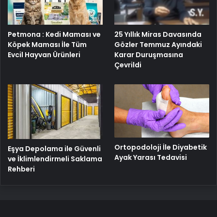
Petmona : Kedi Maması ve
25 Yıllık Miras Davasında
Köpek Maması İle Tüm
Gözler Temmuz Ayındaki
Evcil Hayvan Ürünleri
Karar Duruşmasına
Çevrildi
Ortopodoloji İle Diyabetik
Eşya Depolama ile Güvenli
Ayak Yarası Tedavisi
ve İklimlendirmeli Saklama
Rehberi