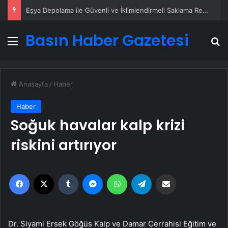
Eşya Depolama ile Güvenli ve İklimlendirmeli Saklama Rehberi
Basın Haber Gazetesi
Menü
A
Anasayfa
/
Haber
Haber
Soğuk havalar kalp krizi
riskini artırıyor
Facebook
X
Tumblr
Messenger
WhatsApp
Telegram
Email'den paylaş
Dr. Siyami Ersek Göğüs Kalp ve Damar Cerrahisi Eğitim ve