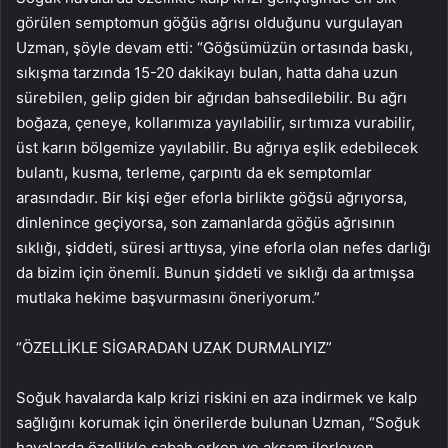
görülen semptomun göğüs ağrısı olduğunu vurgulayan
Uzman, şöyle devam etti: “Göğsümüzün ortasında baskı,
sıkışma tarzında 15-20 dakikayı bulan, hatta daha uzun
sürebilen, gelip giden bir ağrıdan bahsedilebilir. Bu ağrı
boğaza, çeneye, kollarımıza yayılabilir, sırtımıza vurabilir,
üst karın bölgemize yayılabilir. Bu ağrıya eşlik edebilecek
bulantı, kusma, terleme, çarpıntı da ek semptomlar
arasındadır. Bir kişi eğer eforla birlikte göğsü ağrıyorsa,
dinlenince geçiyorsa, son zamanlarda göğüs ağrısının
sıklığı, şiddeti, süresi arttıysa, yine eforla olan nefes darlığı
da bizim için önemli. Bunun şiddeti ve sıklığı da artmışsa
mutlaka hekime başvurmasını öneriyorum.”
“ÖZELLİKLE SİGARADAN UZAK DURMALIYIZ”
Soğuk havalarda kalp krizi riskini en aza indirmek ve kalp
sağlığını korumak için önerilerde bulunan Uzman, “Soğuk
havalarda özellikle sabah erken ve akşam ilerleyen