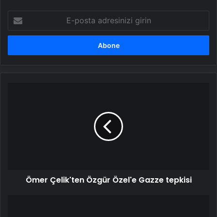
E-
posta
adresinizi
girin
Ömer
Çelik'ten
Özgür
Özel'e
Gazze
tepkisi
Ömer Çelik'ten Özgür Özel'e Gazze tepkisi
10
Şubat