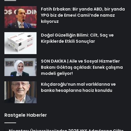
Fatih Erbakan: Bir yanda ABD, bir yanda
YPG biz de Emevi Camii’nde namaz
kılıyoruz
Doğal Güzelliğin Bilimi: Cilt, Saç ve
Kirpiklerde Etkili Sonuçlar
SON DAKİKA | Aile ve Sosyal Hizmetler
Bakanı Göktaş açıkladı: Esnek çalışma
modeli geliyor!
Kılıçdaroğlu’nun mal varlıklarına ve
banka hesaplarına haciz konuldu
Rastgele Haberler
Nişantaşı Üniversitesi’nden 2026 YKS Adaylarına Çifte