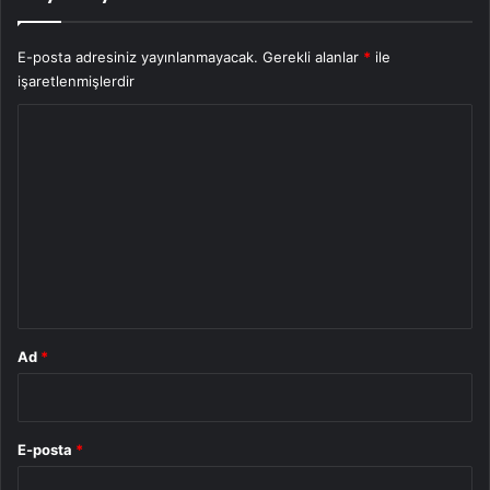
E-posta adresiniz yayınlanmayacak.
Gerekli alanlar
*
ile
işaretlenmişlerdir
Y
o
r
u
m
*
Ad
*
E-posta
*