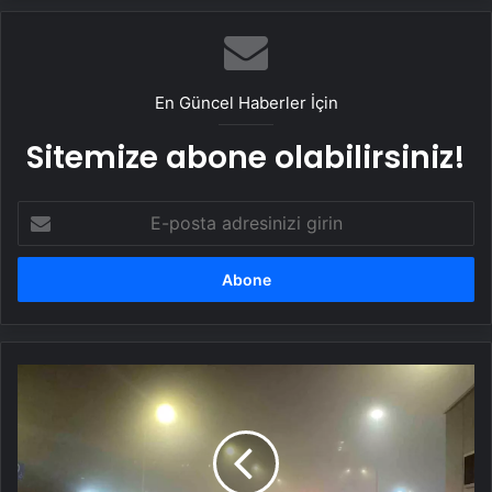
En Güncel Haberler İçin
Sitemize abone olabilirsiniz!
E-
posta
adresinizi
girin
Kartalkaya
Kayak
Merkezi'nde
Yangın
Soruşturmasında
Tutuklu