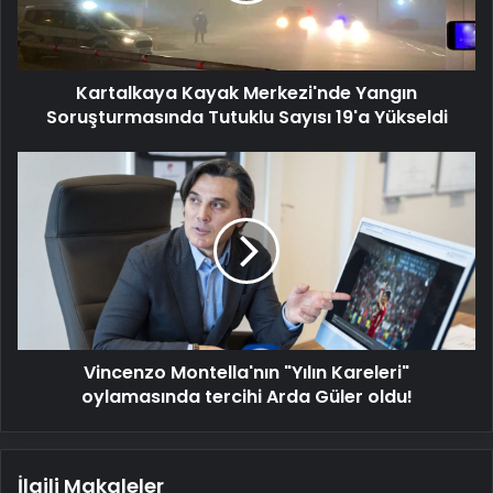
Sayısı
19'a
Yükseldi
Kartalkaya Kayak Merkezi'nde Yangın
Soruşturmasında Tutuklu Sayısı 19'a Yükseldi
Vincenzo
Montella'nın
"Yılın
Kareleri"
oylamasında
tercihi
Arda
Güler
oldu!
Vincenzo Montella'nın "Yılın Kareleri"
oylamasında tercihi Arda Güler oldu!
İlgili Makaleler