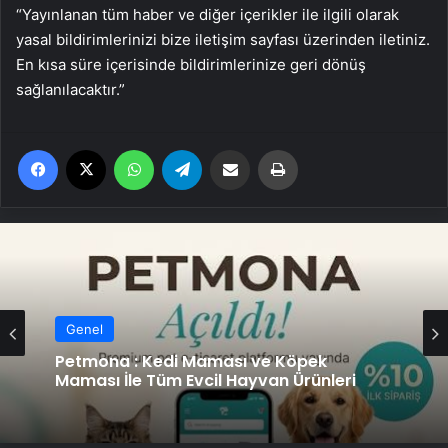
“Yayınlanan tüm haber ve diğer içerikler ile ilgili olarak
yasal bildirimlerinizi bize iletişim sayfası üzerinden iletiniz.
En kısa süre içerisinde bildirimlerinize geri dönüş
sağlanılacaktır.”
Facebook
X
WhatsApp
Telegram
Email'den paylaş
Yaz
Genel
Petmona : Kedi Maması ve Köpek
Maması İle Tüm Evcil Hayvan Ürünleri