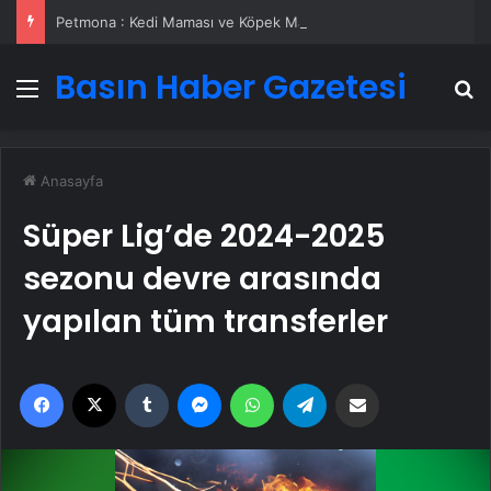
Petmona : Kedi Maması ve Köpek Maması İle Tüm Evcil Hayvan Ürünleri
Basın Haber Gazetesi
Menü
A
Anasayfa
Süper Lig’de 2024-2025
sezonu devre arasında
yapılan tüm transferler
Facebook
X
Tumblr
Messenger
WhatsApp
Telegram
Email'den paylaş